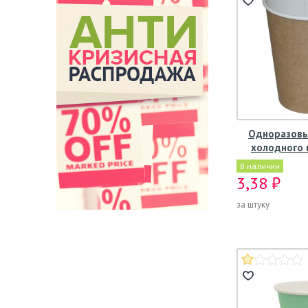
Одноразовы
холодного 
В наличии
3,38 ₽
за штуку