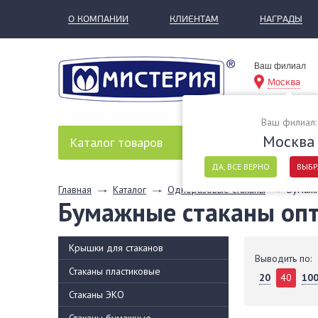
О КОМПАНИИ
КЛИЕНТАМ
НАГРАДЫ
Ваш филиал
Москва
Ваш филиал:
Москва
Каталог
товаров
ДА, ВСЕ ВЕРНО
ВЫБР
Главная
Каталог
Одноразовые стаканы
Бумажн
Бумажные стаканы оп
Крышки для стаканов
Выводить по:
Стаканы пластиковые
20
40
10
Стаканы ЭКО