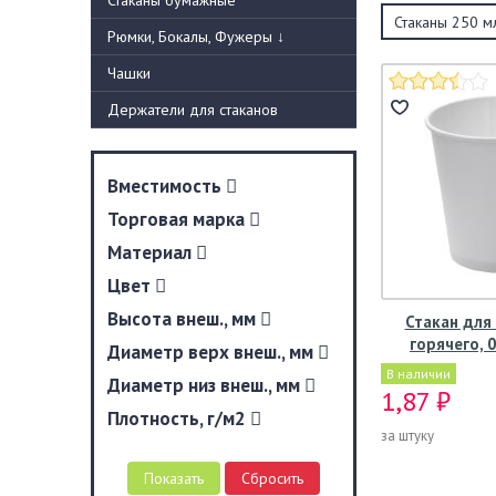
Стаканы бумажные
Стаканы 250 м
Рюмки, Бокалы, Фужеры
↓
Чашки
Держатели для стаканов
Вместимость
Торговая марка
Материал
Цвет
Высота внеш., мм
Стакан для
горячего, 
Диаметр верх внеш., мм
В наличии
Диаметр низ внеш., мм
1,87 ₽
Плотность, г/м2
за штуку