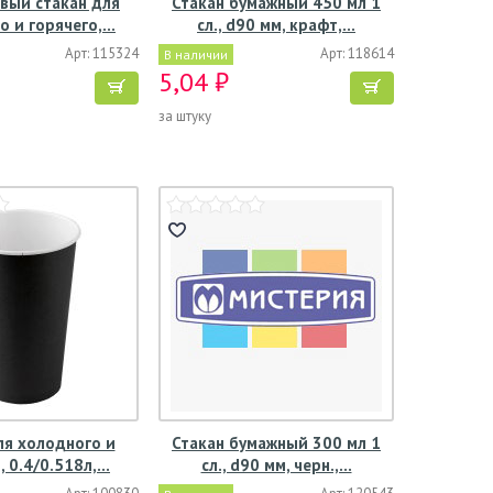
вый стакан для
Стакан бумажный 450 мл 1
о и горячего,…
сл., d90 мм, крафт,…
Арт: 115324
Арт: 118614
В наличии
5,04 ₽
за штуку
ля холодного и
Стакан бумажный 300 мл 1
, 0.4/0.518л,…
сл., d90 мм, черн.,…