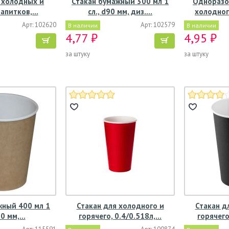
 холодных и
Стакан бумажный 300 мл 1
Одноразо
напитков,…
сл., d90 мм, диз.…
холодног
Арт: 102620
Арт: 102579
В наличии
В наличии
4,77 ₽
4,95 ₽
за штуку
за штуку
жный 400 мл 1
Стакан для холодного и
Стакан д
90 мм,…
горячего, 0.4/0.518л,…
горячего