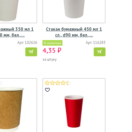
мажный 350 мл 1
Стакан бумажный 450 мл 1
90 мм, бел.,…
сл., d90 мм, бел.,…
Арт: 102626
Арт: 116283
В наличии
4,35 ₽
за штуку