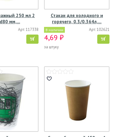
мажный 250 мл 2
Стакан для холодного и
, d80 мм,…
горячего, 0.3/0.364л,…
Арт: 117338
Арт: 102621
В наличии
4,69 ₽
за штуку