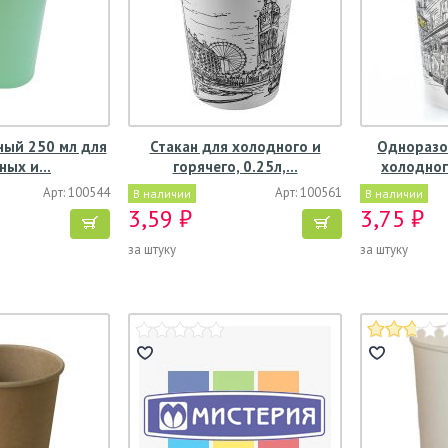
ный 250 мл для
Стакан для холодного и
Одноразо
ных и…
горячего, 0.25л,…
холодног
Арт: 100544
Арт: 100561
В наличии
В наличии
3,59 ₽
3,75 ₽
за штуку
за штуку