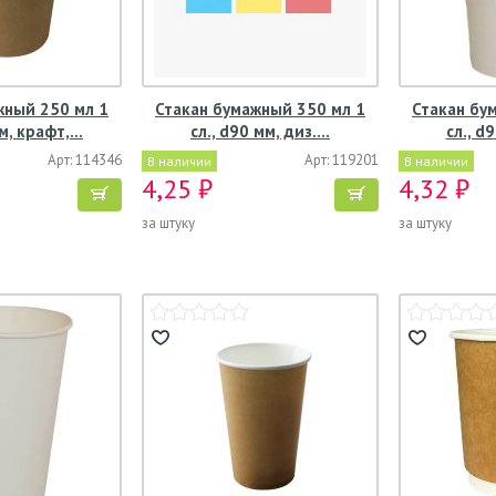
жный 250 мл 1
Стакан бумажный 350 мл 1
Стакан бу
мм, крафт,…
сл., d90 мм, диз.…
сл., d
Арт: 114346
Арт: 119201
В наличии
В наличии
4,25 ₽
4,32 ₽
за штуку
за штуку