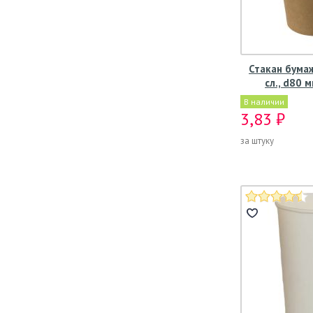
Стакан бума
сл., d80 
В наличии
3,83 ₽
за штуку