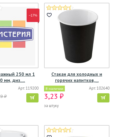
−17%
мажный 250 мл 1
Стакан для холодных и
80 мм, диз.…
горячих напитков,…
Арт: 119200
Арт: 102640
В наличии
3,23 ₽
19 ₽
за штуку