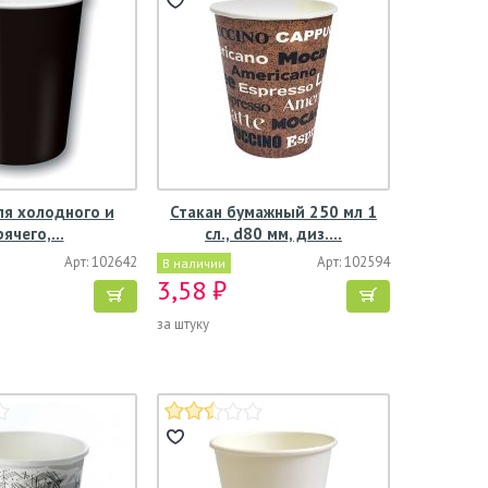
ля холодного и
Стакан бумажный 250 мл 1
рячего,…
сл., d80 мм, диз.…
Арт: 102642
Арт: 102594
В наличии
3,58 ₽
за штуку