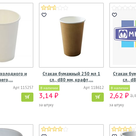
 холодного и
Стакан бумажный 250 мл 1
Стакан бу
чего,…
сл., d80 мм, крафт,…
сл., d
Арт: 115257
Арт: 118612
В наличии
В наличии
3,14 ₽
2,62 ₽
3,
за штуку
за штуку