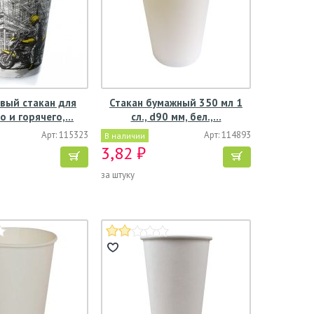
вый стакан для
Стакан бумажный 350 мл 1
о и горячего,…
сл., d90 мм, бел.,…
Арт: 115323
Арт: 114893
В наличии
3,82 ₽
за штуку