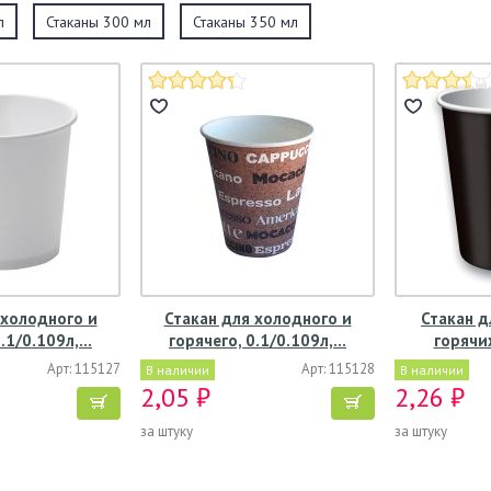
л
Стаканы 300 мл
Стаканы 350 мл
 холодного и
Стакан для холодного и
Стакан д
0.1/0.109л,…
горячего, 0.1/0.109л,…
горячи
Арт: 115127
Арт: 115128
В наличии
В наличии
2,05 ₽
2,26 ₽
за штуку
за штуку