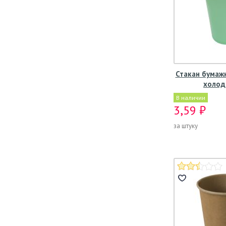
Стакан бумаж
холод
В наличии
3,59 ₽
за штуку