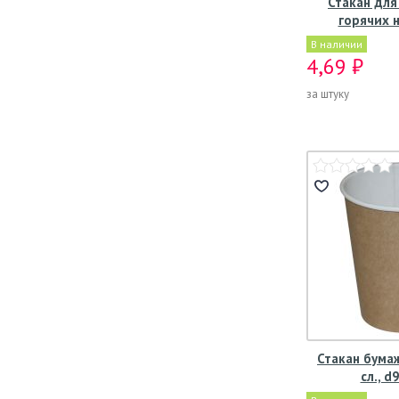
Стакан для
горячих 
В наличии
4,69 ₽
за штуку
Стакан бума
сл., d