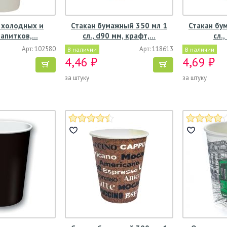
 холодных и
Стакан бумажный 350 мл 1
Стакан бу
напитков,…
сл., d90 мм, крафт,…
сл.
Арт: 102580
Арт: 118613
В наличии
В наличии
4,46 ₽
4,69 ₽
за штуку
за штуку