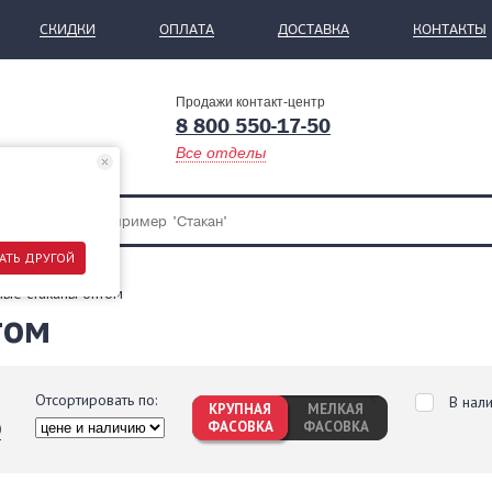
СКИДКИ
ОПЛАТА
ДОСТАВКА
КОНТАКТЫ
Продажи контакт-центр
8 800 550-17-50
Все отделы
АТЬ ДРУГОЙ
ые стаканы оптом
том
Отсортировать по:
В нал
КРУПНАЯ
МЕЛКАЯ
ФАСОВКА
ФАСОВКА
0