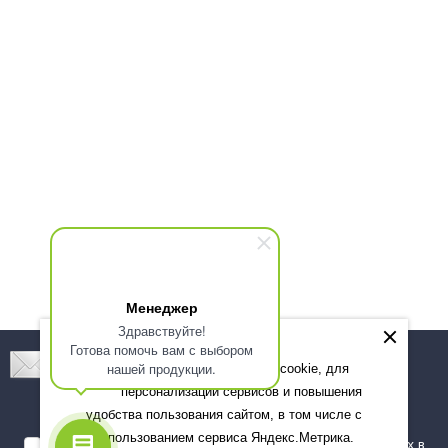
Менеджер
Здравствуйте!
Готова помочь вам с выбором
Подпишитесь! Новинки, скидки, предложения!
нашей продукции.
Мы используем файлы cookie, для
персонализации сервисов и повышения
Подписаться
удобства пользования сайтом, в том числе с
использованием сервиса Яндекс.Метрика.
Я даю согласие на обработку моих персональных данных в