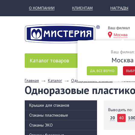
О КОМПАНИИ
КЛИЕНТАМ
НАГРАДЫ
Ваш филиал
Москва
Ваш филиал:
Москва
Каталог
товаров
ДА, ВСЕ ВЕРНО
ВЫБР
Главная
Каталог
Одноразовые стаканы
Пласти
Одноразовые пластик
Крышки для стаканов
Выводить по:
Стаканы пластиковые
20
40
10
Стаканы ЭКО