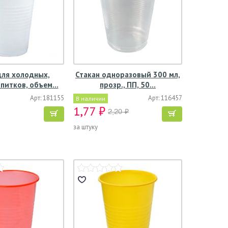
для холодных,
Стакан одноразовый 300 мл,
апитков, объем…
прозр., ПП, 50…
Арт: 181155
Арт: 116457
В наличии
1,77 ₽
2,20 ₽
за штуку