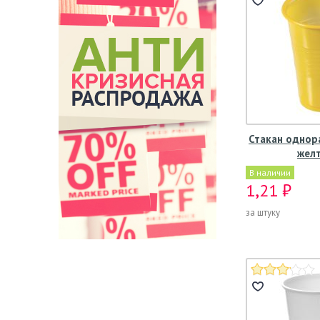
Стакан однор
жел
В наличии
1,21 ₽
за штуку