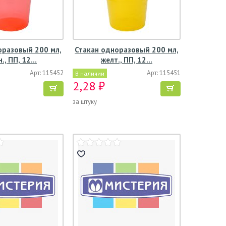
оразовый 200 мл,
Стакан одноразовый 200 мл,
н., ПП, 12…
желт., ПП, 12…
Арт: 115452
Арт: 115451
В наличии
2,28 ₽
за штуку