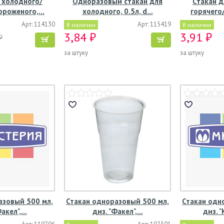
 холодного/
Одноразовый стакан для
Стакан д
ороженого,…
холодного, 0.5л, d…
горячего
Арт: 114130
Арт: 115419
В наличии
В наличии
3,84 ₽
3,91 ₽
₽
за штуку
за штуку
азовый 500 мл,
Стакан одноразовый 500 мл,
Стакан одн
Факел",…
диз. "Факел",…
диз. 