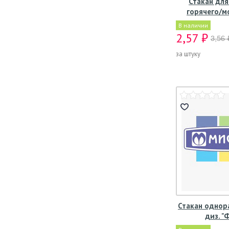
Стакан для
горячего/м
В наличии
2,57 ₽
3,56 
за штуку
Стакан однор
диз. "