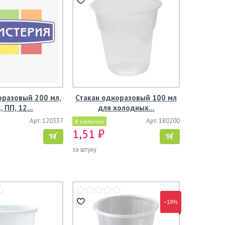
оразовый 200 мл,
Стакан одноразовый 100 мл
., ПП, 12…
для холодных…
Арт: 120337
Арт: 180200
В наличии
1,51 ₽
за штуку
−19%