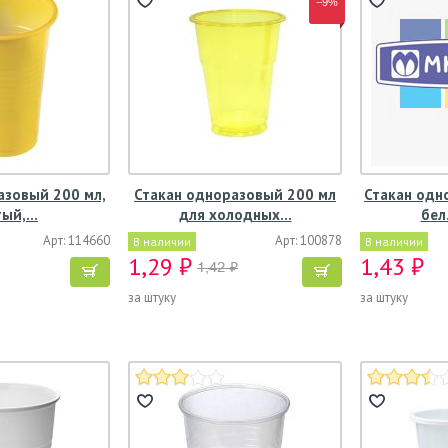
−9%
азовый 200 мл,
Стакан одноразовый 200 мл
Стакан одн
тый,…
для холодных…
бел
Арт: 114660
Арт: 100878
В наличии
В наличии
1,29 ₽
1,43 ₽
1,42 ₽
за штуку
за штуку