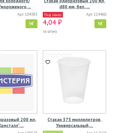
ля холодного/
Стакан одноразовый 200 мл,
/мороженого,…
d80 мм, бел.,…
Арт: 104383
Арт: 119460
Под заказ
4,04 ₽
за штуку
оразовый 200 мл,
Стакан 375 миллилитров,
"Кристалл",…
Универсальный,…