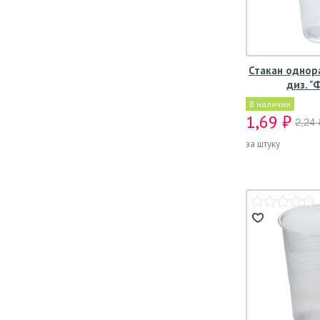
Стакан однор
диз. "
В наличии
1,69 ₽
2,24 
за штуку