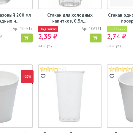
азовый 200 мл
Стакан для холодных
Стакан одн
одных и…
напитков, 0.5л,…
прозр
Арт: 100517
Арт: 106131
Под заказ
В наличии
2,35 ₽
2,74 ₽
₽
за штуку
за штуку
−27%