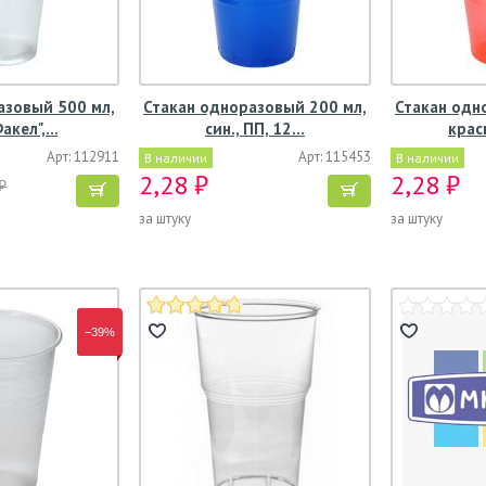
азовый 500 мл,
Стакан одноразовый 200 мл,
Стакан одн
Факел",…
син., ПП, 12…
крас
Арт: 112911
Арт: 115453
В наличии
В наличии
2,28 ₽
2,28 ₽
₽
за штуку
за штуку
−39%