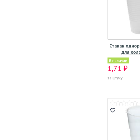
Стакан однор
для хол
В наличии
1,71 ₽
за штуку