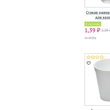
Стакан однор
для хол
В наличии
1,39 ₽
2,28 
за штуку