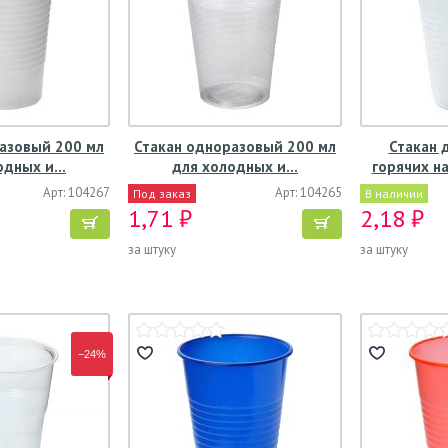
азовый 200 мл
Стакан одноразовый 200 мл
Стакан 
одных и…
для холодных и…
горячих н
Арт: 104267
Арт: 104265
Под заказ
В наличии
1,71 ₽
2,18 ₽
за штуку
за штуку
−24%