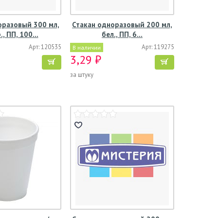
оразовый 300 мл,
Стакан одноразовый 200 мл,
., ПП, 100…
бел., ПП, 6…
Арт: 120535
Арт: 119275
В наличии
3,29 ₽
за штуку