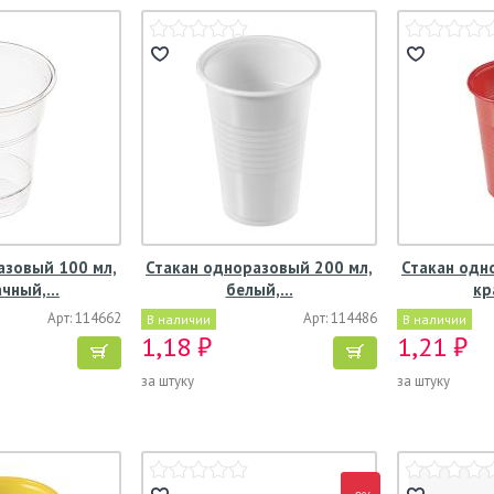
азовый 100 мл,
Стакан одноразовый 200 мл,
Стакан одн
ачный,…
белый,…
кр
Арт: 114662
Арт: 114486
В наличии
В наличии
1,18 ₽
1,21 ₽
за штуку
за штуку