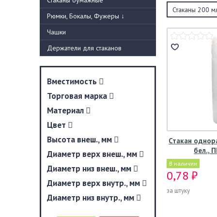
Стаканы бумажные
Стаканы 200 м
Рюмки, Бокалы, Фужеры
↓
Чашки
Держатели для стаканов
Вместимость
Торговая марка
Материал
Цвет
Высота внеш., мм
Стакан однор
бел., 
Диаметр верх внеш., мм
В наличии
Диаметр низ внеш., мм
0,78 ₽
Диаметр верх внутр., мм
за штуку
Диаметр низ внутр., мм