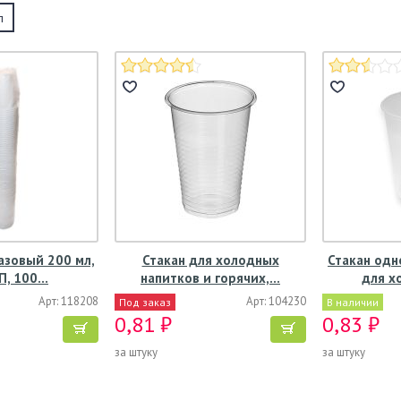
л
азовый 200 мл,
Стакан для холодных
Стакан одн
ПП, 100…
напитков и горячих,…
для х
Арт: 118208
Арт: 104230
Под заказ
В наличии
0,81 ₽
0,83 ₽
за штуку
за штуку