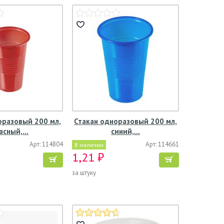
оразовый 200 мл,
Стакан одноразовый 200 мл,
асный,…
синий,…
Арт: 114804
Арт: 114661
В наличии
1,21 ₽
за штуку