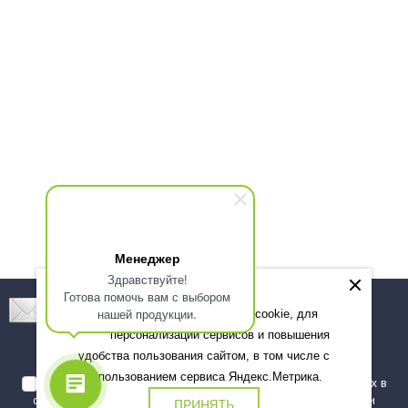
Менеджер
Здравствуйте!
Готова помочь вам с выбором
Подпишитесь! Новинки, скидки, предложения!
нашей продукции.
Мы используем файлы cookie, для
персонализации сервисов и повышения
Подписаться
удобства пользования сайтом, в том числе с
использованием сервиса Яндекс.Метрика.
Я даю согласие на обработку моих персональных данных в
соответствии с
политикой обработки персональных данных
и
ПРИНЯТЬ