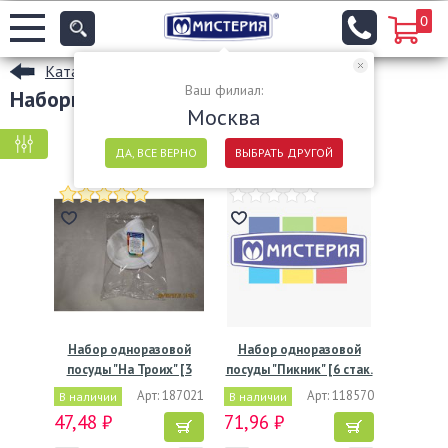
0
Каталог
Ваш филиал:
Наборы одноразовой посуды
Москва
КРУПНАЯ ФАСОВКА
МЕЛКАЯ ФАСОВКА
ДА, ВСЕ ВЕРНО
ВЫБРАТЬ ДРУГОЙ
Набор одноразовой
Набор одноразовой
посуды "На Троих" [3
посуды "Пикник" [6 стак.
стак.…
…
Арт: 187021
Арт: 118570
В наличии
В наличии
47,48 ₽
71,96 ₽