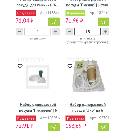
посуды для пикника [6…
посуды "Пикник" [6 стак.
…
Арт: 116672
Арт: 187150
Под заказ
В наличии
71,04 ₽
71,96 ₽
за упаковку
за упаковку
(продается кратно коробкам)
Набор одноразовой
Набор одноразовой
посуды "Пикничок" [6
посуды "Эко" на 6
стак.…
персон…
Арт: 108956
Арт: 192701
Под заказ
Под заказ
72,91 ₽
153,69 ₽