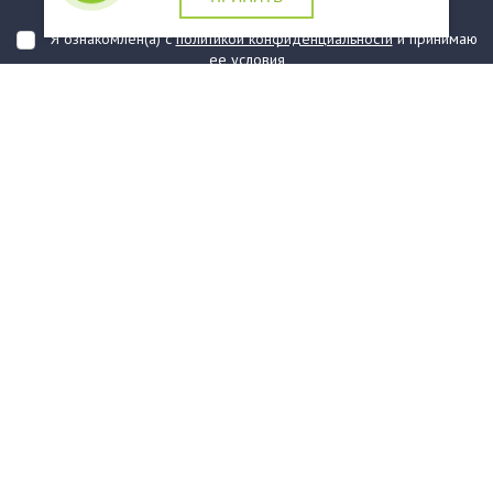
подтверждаю, что ознакомлен(а) с ними
Я ознакомлен(а) с
политикой конфиденциальности
и принимаю
ее условия
О компании
Услуги
О нас
Информация
Юридическая Информация
Как оформить заказ?
Доставка
Государственным заказчикам
Карта сайта
Контакты
Филиалы
Награды
Часто задаваемые вопросы
Стаканы и чашки
Тарелки
Приборы столовые, комплекты
Наборы одноразовой посуды
Контейнеры и лотки
Упаковочные материалы
Пакеты и мешки
Упаковка пищевая
Салфетки и скатерти бумажные
Диспенсеры
Товары для сервировки
Хозяйственные товары
Канцелярия
Средства индивидуальной