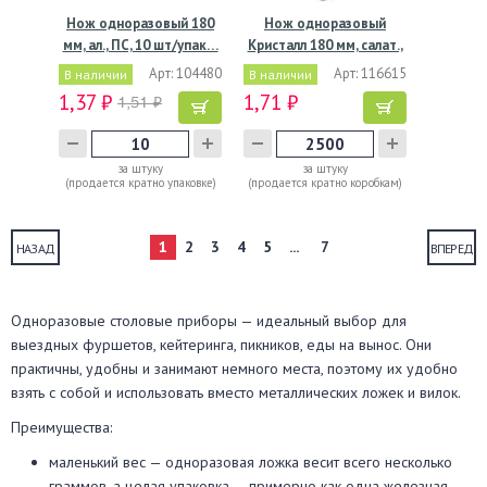
Нож одноразовый 180
Нож одноразовый
мм, ал., ПС, 10 шт/упак…
Кристалл 180 мм, салат.,
ПС,…
Арт: 104480
Арт: 116615
В наличии
В наличии
1,37 ₽
1,71 ₽
1,51 ₽
за штуку
за штуку
(продается кратно упаковке)
(продается кратно коробкам)
1
2
3
4
5
...
7
НАЗАД
ВПЕРЕД
Одноразовые столовые приборы — идеальный выбор для
выездных фуршетов, кейтеринга, пикников, еды на вынос. Они
практичны, удобны и занимают немного места, поэтому их удобно
взять с собой и использовать вместо металлических ложек и вилок.
Преимущества:
маленький вес — одноразовая ложка весит всего несколько
граммов, а целая упаковка — примерно как одна железная,