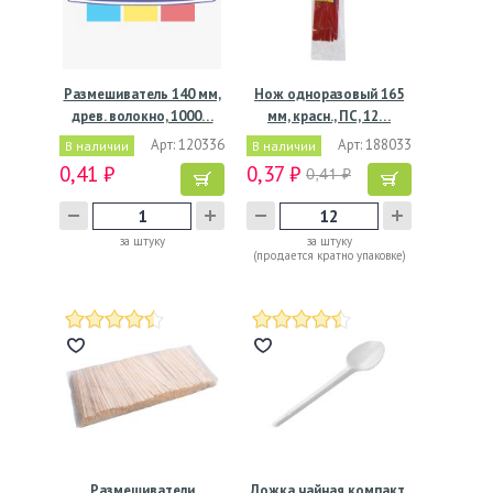
Размешиватель 140 мм,
Нож одноразовый 165
древ. волокно, 1000…
мм, красн., ПС, 12…
Арт: 120336
Арт: 188033
В наличии
В наличии
0,41 ₽
0,37 ₽
0,41 ₽
за штуку
за штуку
(продается кратно упаковке)
Размешиватели
Ложка чайная компакт,