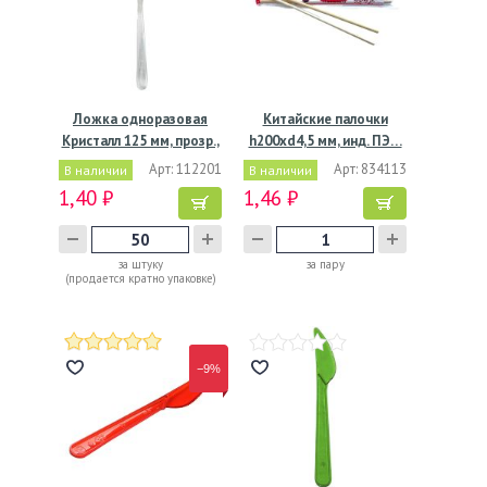
Ложка одноразовая
Китайские палочки
Кристалл 125 мм, прозр.,
h200хd4,5 мм, инд. ПЭ…
…
Арт: 112201
Арт: 834113
В наличии
В наличии
1,40 ₽
1,46 ₽
за штуку
за пару
(продается кратно упаковке)
−9%