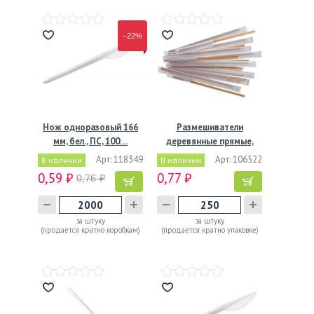
−22%
Нож одноразовый 166
Размешиватели
мм, бел., ПС, 100…
деревянные прямые,
140*6*1,8…
Арт: 118349
Арт: 106522
В наличии
В наличии
0,59 ₽
0,77 ₽
0,76 ₽
за штуку
за штуку
(продается кратно коробкам)
(продается кратно упаковке)