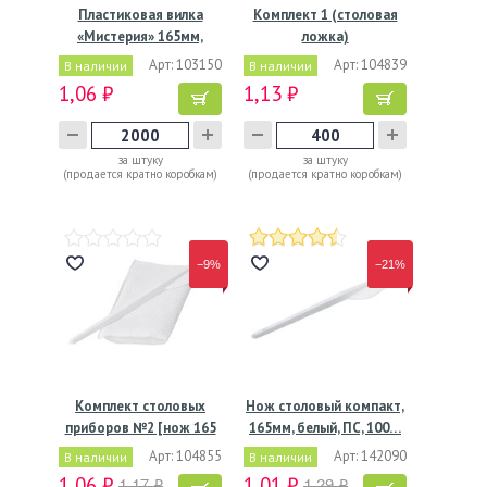
Пластиковая вилка
Комплект 1 (столовая
«Мистерия» 165мм,
ложка)
жёлтая,…
Арт: 103150
Арт: 104839
В наличии
В наличии
1,06 ₽
1,13 ₽
за штуку
за штуку
(продается кратно коробкам)
(продается кратно коробкам)
−9%
−21%
Комплект столовых
Нож столовый компакт,
приборов №2 [нож 165
165мм, белый, ПС, 100…
мм,…
Арт: 104855
Арт: 142090
В наличии
В наличии
1,06 ₽
1,01 ₽
1,17 ₽
1,29 ₽