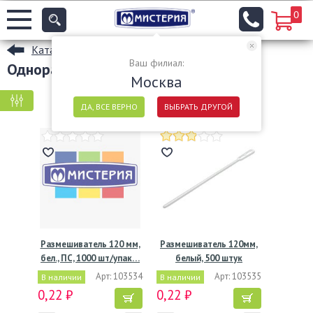
0
Каталог
Ваш филиал:
Одноразовые столовые приборы
Москва
КРУПНАЯ ФАСОВКА
МЕЛКАЯ ФАСОВКА
ДА, ВСЕ ВЕРНО
ВЫБРАТЬ ДРУГОЙ
Размешиватель 120 мм,
Размешиватель 120мм,
бел., ПС, 1000 шт/упак…
белый, 500 штук
Арт: 103534
Арт: 103535
В наличии
В наличии
0,22 ₽
0,22 ₽