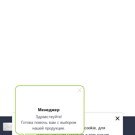
Менеджер
Здравствуйте!
Готова помочь вам с выбором
Подпишитесь! Новинки, скидки, предложения!
нашей продукции.
Мы используем файлы cookie, для
персонализации сервисов и повышения