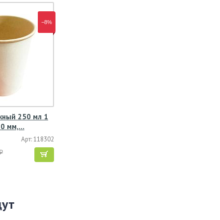
−8%
жный 250 мл 1
80 мм,…
Арт: 118302
₽
щут