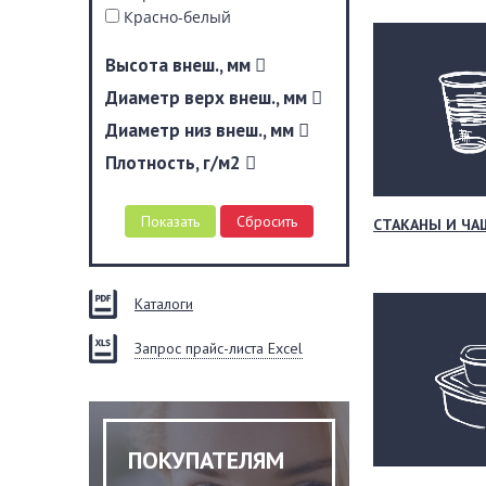
Красно-белый
Красный
Высота внеш., мм
Крафт-белый
Крафтовый
Диаметр верх внеш., мм
Мятный
Диаметр низ внеш., мм
Оранжевый
Разноцветный
Плотность, г/м2
Розовый
Черный
СТАКАНЫ И ЧА
Каталоги
Запрос прайс-листа Excel
ПОКУПАТЕЛЯМ