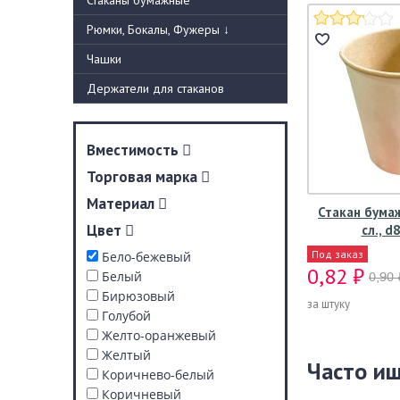
Стаканы бумажные
Рюмки, Бокалы, Фужеры
↓
Чашки
Держатели для стаканов
Вместимость
Торговая марка
Материал
Стакан бума
Цвет
сл., d
Под заказ
Бело-бежевый
0,82 ₽
Белый
0,90 
Бирюзовый
за штуку
Голубой
Желто-оранжевый
Желтый
Часто и
Коричнево-белый
Коричневый