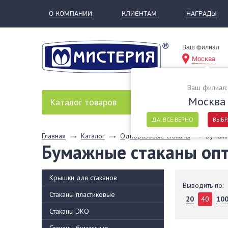
О КОМПАНИИ
КЛИЕНТАМ
НАГРАДЫ
Ваш филиал
Москва
Ваш филиал:
Москва
Каталог
товаров
ДА, ВСЕ ВЕРНО
ВЫБР
Главная
Каталог
Одноразовые стаканы
Бумажн
Бумажные стаканы оп
Крышки для стаканов
Выводить по:
Стаканы пластиковые
20
40
10
Стаканы ЭКО