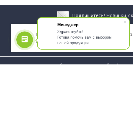
Подпишитесь! Новинки, с
Менеджер
Здравствуйте!
Мы используем файлы cookie, для персона
Готова помочь вам с выбором
использованием сервиса Яндекс.Метрика.
нашей продукции.
О компании
Как оформить 
Услуги
Доставка
О нас
Государствен
заказчикам
Информация
Карта сайта
Юридическая
Информация
Стаканы и чашки
Пакеты и мешк
Тарелки
Упаковка пище
Приборы столовые,
Салфетки и ска
комплекты
бумажные