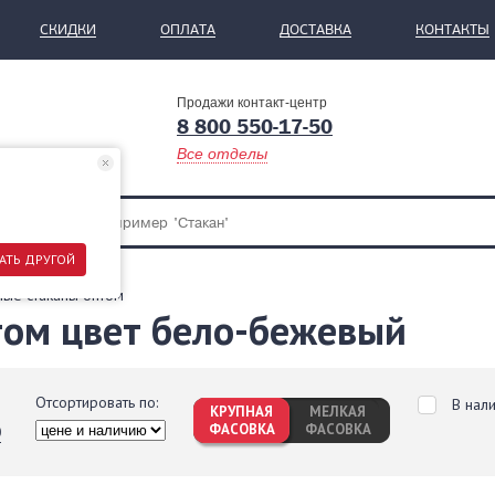
СКИДКИ
ОПЛАТА
ДОСТАВКА
КОНТАКТЫ
Продажи контакт-центр
8 800 550-17-50
Все отделы
АТЬ ДРУГОЙ
ые стаканы оптом
том цвет бело-бежевый
Отсортировать по:
В нал
КРУПНАЯ
МЕЛКАЯ
ФАСОВКА
ФАСОВКА
0