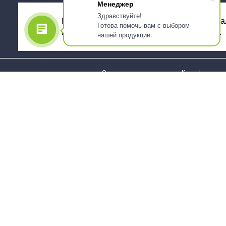
Менеджер
Здравствуйте!
Мы используем файлы cookie, для персона
Готова помочь вам с выбором
использованием сервиса Яндекс.Метрика.
нашей продукции.
О компании
Как оформить 
Услуги
Доставка
О нас
Государствен
заказчикам
Информация
Карта сайта
Юридическая
Информация
Стаканы и чашки
Пакеты и мешк
Тарелки
Упаковка пище
Приборы столовые,
Салфетки и ска
комплекты
бумажные
Наборы одноразовой
Диспенсеры
посуды
Товары для се
Контейнеры и лотки
Хозяйственные