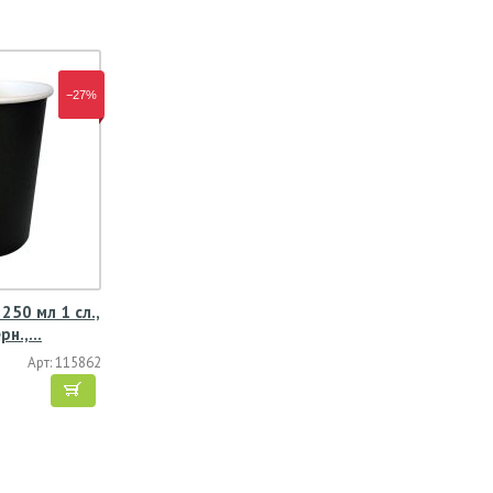
−27%
250 мл 1 сл.,
ерн.,…
Арт: 115862