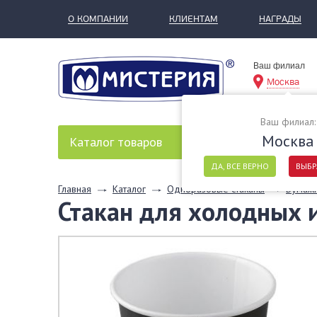
О КОМПАНИИ
КЛИЕНТАМ
НАГРАДЫ
Ваш филиал
Москва
Ваш филиал:
Москва
Каталог
товаров
ДА, ВСЕ ВЕРНО
ВЫБР
Главная
Каталог
Одноразовые стаканы
Бумажн
Стакан для холодных и