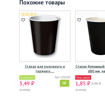
Похожие товары
Стакан для холодного и
Стакан бумажный 
горячего,…
d80 мм, ч
Арт: 102642
В наличии
Под заказ
3,49 ₽
1,85 ₽
2,56 ₽
за штуку
за штуку