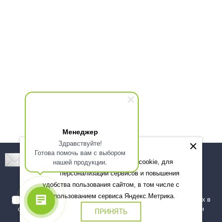
Менеджер
Здравствуйте!
Готова помочь вам с выбором
Подпишитесь! Новинки, скидки, предложения!
нашей продукции.
Мы используем файлы cookie, для
персонализации сервисов и повышения
Подписаться
удобства пользования сайтом, в том числе с
использованием сервиса Яндекс.Метрика.
Я даю согласие на обработку моих персональных данных в
соответствии с
политикой обработки персональных данных
и
ПРИНЯТЬ
подтверждаю, что ознакомлен(а) с ними