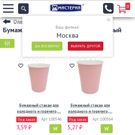
0
Одноразовые стаканы
Ваш филиал:
Бумажные стаканы оптом цвет розовый
Москва
КРУПНАЯ ФАСОВКА
МЕЛКАЯ ФАСОВКА
ДА, ВСЕ ВЕРНО
ВЫБРАТЬ ДРУГОЙ
Бумажный стакан для
Бумажный стакан для
холодного и горячего,…
холодного и горячего,…
Арт: 100546
Арт: 100564
Под заказ
Под заказ
3,59 ₽
5,27 ₽