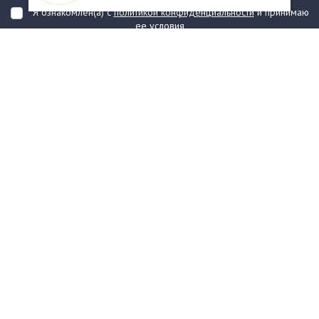
Я ознакомлен(а) с
политикой конфиденциальности
и принимаю
ее условия
О компании
Услуги
О нас
Информация
Юридическая Информация
Как оформить заказ?
Доставка
Государственным заказчикам
Карта сайта
Контакты
Филиалы
Награды
Часто задаваемые вопросы
Стаканы и чашки
Тарелки
Приборы столовые, комплекты
Наборы одноразовой посуды
Контейнеры и лотки
Упаковочные материалы
Пакеты и мешки
Упаковка пищевая
Салфетки и скатерти бумажные
Диспенсеры
Товары для сервировки
Хозяйственные товары
Канцелярия
Средства индивидуальной
защиты