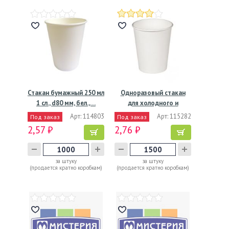
Стакан бумажный 250 мл
Одноразовый стакан
1 сл., d80 мм, бел.,…
для холодного и
горячего,…
Арт: 114803
Арт: 115282
Под заказ
Под заказ
2,57 ₽
2,76 ₽
за штуку
за штуку
(продается кратно коробкам)
(продается кратно коробкам)