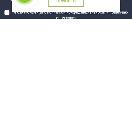
ПРИНЯТЬ
подтверждаю, что ознакомлен(а) с ними
Я ознакомлен(а) с
политикой конфиденциальности
и принимаю
ее условия
О компании
Услуги
О нас
Информация
Юридическая Информация
Как оформить заказ?
Доставка
Государственным заказчикам
Карта сайта
Контакты
Филиалы
Награды
Часто задаваемые вопросы
Стаканы и чашки
Тарелки
Приборы столовые, комплекты
Наборы одноразовой посуды
Контейнеры и лотки
Упаковочные материалы
Пакеты и мешки
Упаковка пищевая
Салфетки и скатерти бумажные
Диспенсеры
Товары для сервировки
Хозяйственные товары