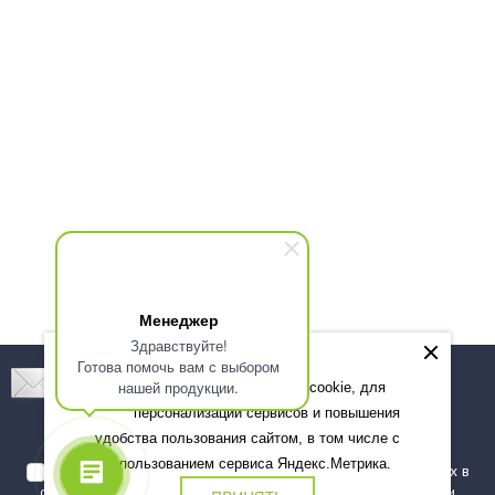
Менеджер
Здравствуйте!
Готова помочь вам с выбором
Подпишитесь! Новинки, скидки, предложения!
нашей продукции.
Мы используем файлы cookie, для
персонализации сервисов и повышения
Подписаться
удобства пользования сайтом, в том числе с
использованием сервиса Яндекс.Метрика.
Я даю согласие на обработку моих персональных данных в
соответствии с
политикой обработки персональных данных
и