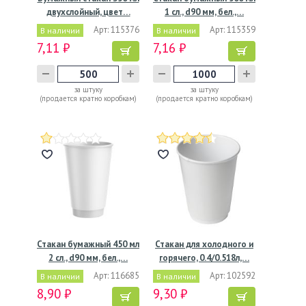
двухслойный, цвет…
1 сл., d90 мм, бел.,…
Арт: 115376
Арт: 115359
В наличии
В наличии
7,11 ₽
7,16 ₽
за штуку
за штуку
(продается кратно коробкам)
(продается кратно коробкам)
Стакан бумажный 450 мл
Стакан для холодного и
2 сл., d90 мм, бел.,…
горячего, 0.4/0.518л,…
Арт: 116685
Арт: 102592
В наличии
В наличии
8,90 ₽
9,30 ₽