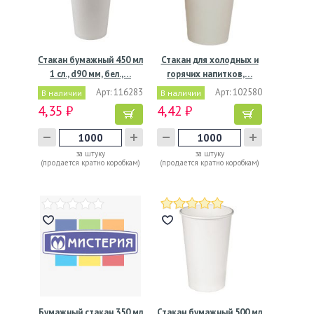
Стакан бумажный 450 мл
Стакан для холодных и
1 сл., d90 мм, бел.,…
горячих напитков,…
Арт: 116283
Арт: 102580
В наличии
В наличии
4,35 ₽
4,42 ₽
за штуку
за штуку
(продается кратно коробкам)
(продается кратно коробкам)
Бумажный стакан 350 мл
Стакан бумажный 500 мл