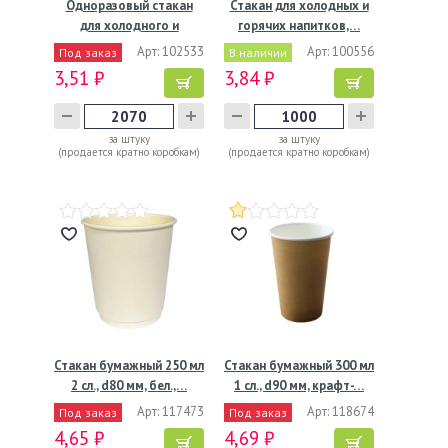
Одноразовый стакан
Стакан для холодных и
для холодного и
горячих напитков,…
горячего,…
Арт: 102533
Арт: 100556
Под заказ
В наличии
3,51 ₽
3,84 ₽
за штуку
за штуку
(продается кратно коробкам)
(продается кратно коробкам)
Стакан бумажный 250 мл
Стакан бумажный 300 мл
2 сл., d80 мм, бел.,…
1 сл., d90 мм, крафт-…
Арт: 117473
Арт: 118674
Под заказ
Под заказ
4,65 ₽
4,69 ₽