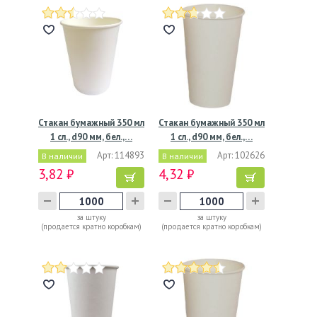
Стакан бумажный 350 мл
Стакан бумажный 350 мл
1 сл., d90 мм, бел.,…
1 сл., d90 мм, бел.,…
Арт: 114893
Арт: 102626
В наличии
В наличии
3,82 ₽
4,32 ₽
за штуку
за штуку
(продается кратно коробкам)
(продается кратно коробкам)