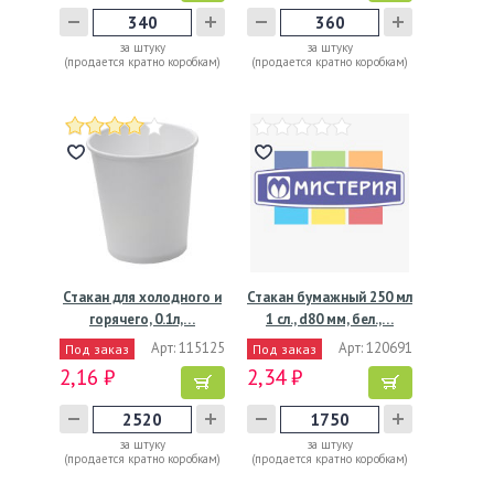
за штуку
за штуку
(продается кратно коробкам)
(продается кратно коробкам)
Стакан для холодного и
Стакан бумажный 250 мл
горячего, 0.1л,…
1 сл., d80 мм, бел.,…
Арт: 115125
Арт: 120691
Под заказ
Под заказ
2,16 ₽
2,34 ₽
за штуку
за штуку
(продается кратно коробкам)
(продается кратно коробкам)