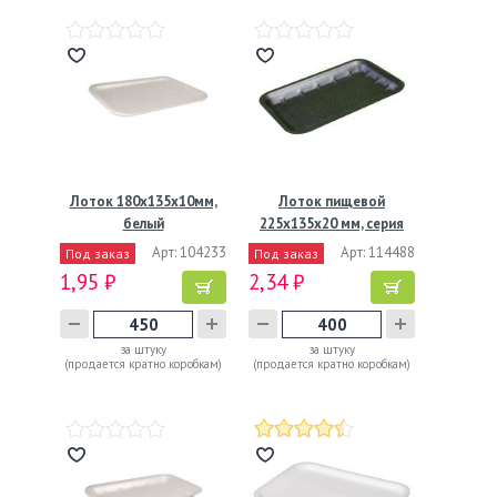
Лоток 180х135х10мм,
Лоток пищевой
белый
225х135х20 мм, серия
В-25,…
Арт: 104233
Арт: 114488
Под заказ
Под заказ
1,95 ₽
2,34 ₽
за штуку
за штуку
(продается кратно коробкам)
(продается кратно коробкам)