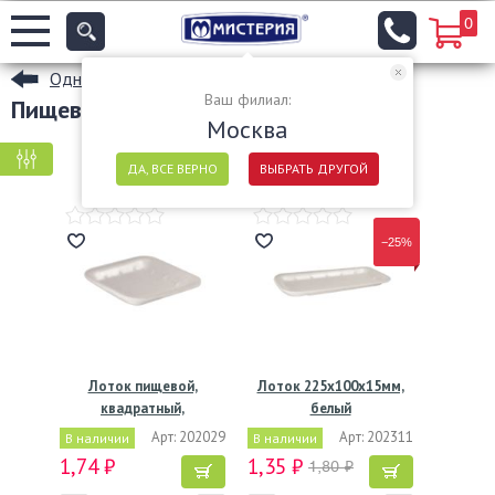
0
Одноразовые пищевые контейнеры
Ваш филиал:
Пищевые лотки
Москва
КРУПНАЯ ФАСОВКА
МЕЛКАЯ ФАСОВКА
ДА, ВСЕ ВЕРНО
ВЫБРАТЬ ДРУГОЙ
−25%
Лоток пищевой,
Лоток 225х100х15мм,
квадратный,
белый
135х135х20мм,…
Арт: 202029
Арт: 202311
В наличии
В наличии
1,74 ₽
1,35 ₽
1,80 ₽