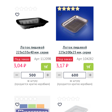
Лоток пищевой
Лоток пищевой
225х135х40 мм, серия
225х100х25 мм, серия
М-40,…
Е-2.АВ,…
Арт: 112098
Арт: 104282
Под заказ
Под заказ
3,04 ₽
3,17 ₽
за штуку
за штуку
(продается кратно коробкам)
(продается кратно коробкам)