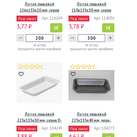
Лоток пищевой
Лоток пищевой
226х153х20 мм, серия
210х155х30 мм, серия
М-2 А,…
Н-30,…
Арт: 116269
Арт: 114036
Под заказ
Под заказ
3,77 ₽
3,78 ₽
за штуку
за штуку
(продается кратно коробкам)
(продается кратно коробкам)
Лоток пищевой
Лоток пищевой
225х135х30 мм, серия D-
225х135х40 мм, черн.,
31.АВ,…
ВПС, 225…
Арт: 104245
Арт: 104273
Под заказ
Под заказ
3,88 ₽
4,62 ₽