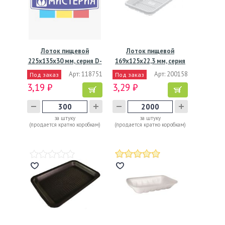
Лоток пищевой
Лоток пищевой
225х135х30 мм, серия D-
169х125х22,3 мм, серия
31.АВ,…
№2,…
Арт: 118751
Арт: 200158
Под заказ
Под заказ
3,19 ₽
3,29 ₽
за штуку
за штуку
(продается кратно коробкам)
(продается кратно коробкам)