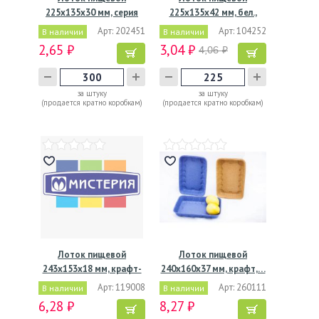
225х135х30 мм, серия
225х135х42 мм, бел.,
М-30,…
ВПС, 225…
Арт: 202451
Арт: 104252
В наличии
В наличии
2,65 ₽
3,04 ₽
4,06 ₽
за штуку
за штуку
(продается кратно коробкам)
(продается кратно коробкам)
Лоток пищевой
Лоток пищевой
243х153х18 мм, крафт-
240х160х37 мм, крафт,…
бел.,…
Арт: 119008
Арт: 260111
В наличии
В наличии
6,28 ₽
8,27 ₽