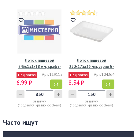
Лоток пищевой
Лоток пищевой
243х153х18 мм, крафт-
250х175х35 мм, серия G-
черн.,…
4.А,…
Арт: 119115
Арт: 104264
Под заказ
Под заказ
6,99 ₽
8,34 ₽
за штуку
за штуку
(продается кратно коробкам)
(продается кратно коробкам)
Часто ищут