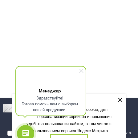
Менеджер
Здравствуйте!
Готова помочь вам с выбором
Подпишитесь! Новинки, скидки, предложения!
нашей продукции.
Мы используем файлы cookie, для
персонализации сервисов и повышения
Подписаться
удобства пользования сайтом, в том числе с
использованием сервиса Яндекс.Метрика.
Я даю согласие на обработку моих персональных данных в