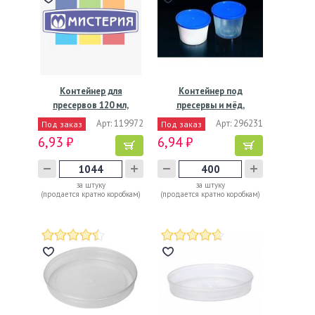
Контейнер для
Контейнер под
пресервов 120 мл,
пресервы и мёд,
d69хh53 мм,…
500мл,"ведро"…
Арт: 119972
Арт: 296231
Под заказ
Под заказ
6,93 ₽
6,94 ₽
за штуку
за штуку
(продается кратно коробкам)
(продается кратно коробкам)