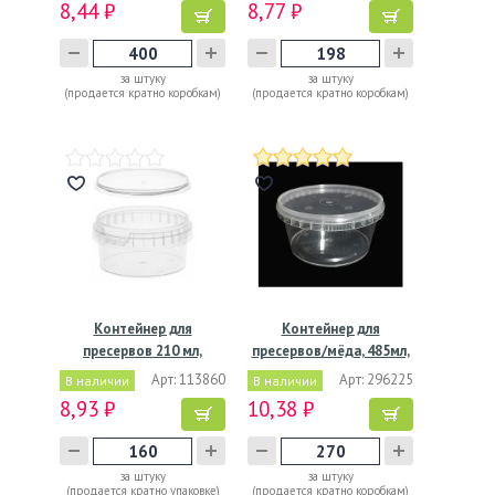
8,44 ₽
8,77 ₽
за штуку
за штуку
(продается кратно коробкам)
(продается кратно коробкам)
Контейнер для
Контейнер для
пресервов 210 мл,
пресервов/мёда, 485мл,
d95хh46 мм,…
…
Арт: 113860
Арт: 296225
В наличии
В наличии
8,93 ₽
10,38 ₽
за штуку
за штуку
(продается кратно упаковке)
(продается кратно коробкам)