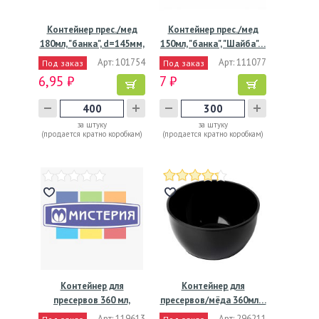
Контейнер прес./мед
Контейнер прес./мед
180мл, "банка", d=145мм,
150мл, "банка", "Шайба"…
…
Арт: 101754
Арт: 111077
Под заказ
Под заказ
6,95 ₽
7 ₽
за штуку
за штуку
(продается кратно коробкам)
(продается кратно коробкам)
Контейнер для
Контейнер для
пресервов 360 мл,
пресервов/мёда 360мл…
d112хh55 мм,…
Арт: 119613
Арт: 296211