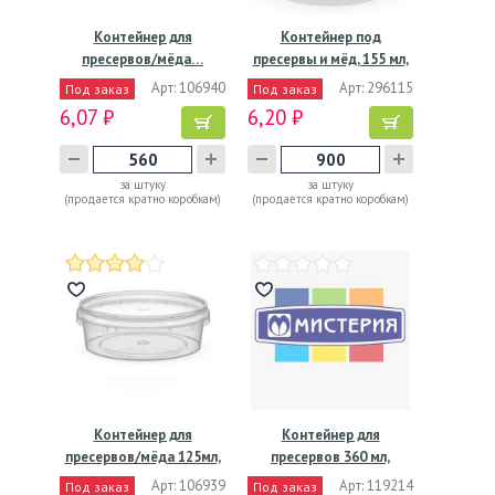
Контейнер для
Контейнер под
пресервов/мёда…
пресервы и мёд, 155 мл,
…
Арт: 106940
Арт: 296115
Под заказ
Под заказ
6,07 ₽
6,20 ₽
за штуку
за штуку
(продается кратно коробкам)
(продается кратно коробкам)
Контейнер для
Контейнер для
пресервов/мёда 125мл,
пресервов 360 мл,
"банка"…
d112хh55 мм,…
Арт: 106939
Арт: 119214
Под заказ
Под заказ