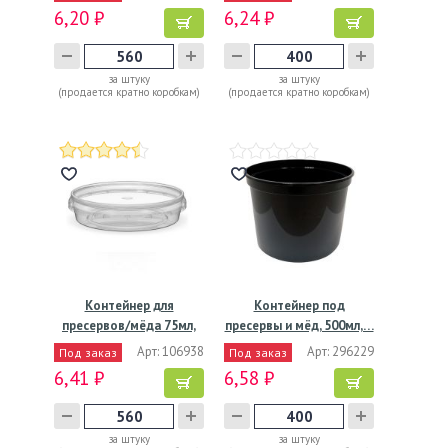
6,20 ₽
6,24 ₽
за штуку
за штуку
(продается кратно коробкам)
(продается кратно коробкам)
Контейнер для
Контейнер под
пресервов/мёда 75мл,
пресервы и мёд, 500мл,…
"банка"…
Арт: 106938
Арт: 296229
Под заказ
Под заказ
6,41 ₽
6,58 ₽
за штуку
за штуку