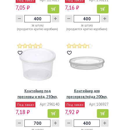
Под заказ
Под заказ
7,05 ₽
7,16 ₽
за штуку
за штуку
(продается кратно коробкам)
(продается кратно коробкам)
Контейнер под
Контейнер для
пресервы и мёд, 250мл,
пресервов/мёда 200мл,
"банка"…
"банка",…
Арт: 296140
Арт: 106927
Под заказ
Под заказ
7,18 ₽
7,92 ₽
за штуку
за штуку