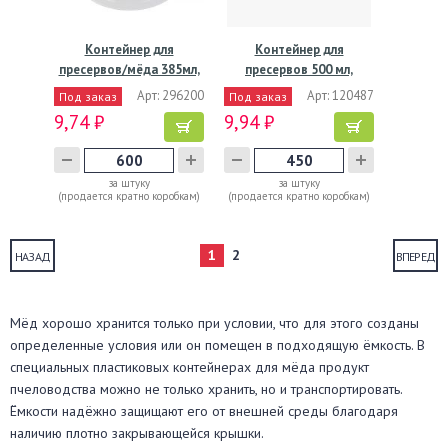
Контейнер для
Контейнер для
пресервов/мёда 385мл,
пресервов 500 мл,
"миска"…
d118хh89 мм,…
Арт: 296200
Арт: 120487
Под заказ
Под заказ
9,74 ₽
9,94 ₽
за штуку
за штуку
(продается кратно коробкам)
(продается кратно коробкам)
1
2
НАЗАД
ВПЕРЕД
Мёд хорошо хранится только при условии, что для этого созданы
определенные условия или он помещен в подходящую ёмкость. В
специальных пластиковых контейнерах для мёда продукт
пчеловодства можно не только хранить, но и транспортировать.
Ёмкости надёжно защищают его от внешней среды благодаря
наличию плотно закрывающейся крышки.