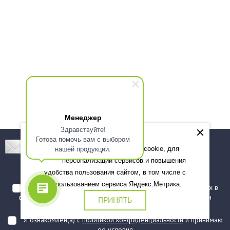
Менеджер
Здравствуйте!
Готова помочь вам с выбором
Подпишитесь! Новинки, скидки, предложения!
нашей продукции.
Мы используем файлы cookie, для
персонализации сервисов и повышения
Подписаться
удобства пользования сайтом, в том числе с
использованием сервиса Яндекс.Метрика.
Я даю согласие на обработку моих персональных данных в
соответствии с
политикой обработки персональных данных
и
ПРИНЯТЬ
подтверждаю, что ознакомлен(а) с ними
Я ознакомлен(а) с
политикой конфиденциальности
и принимаю
ее условия