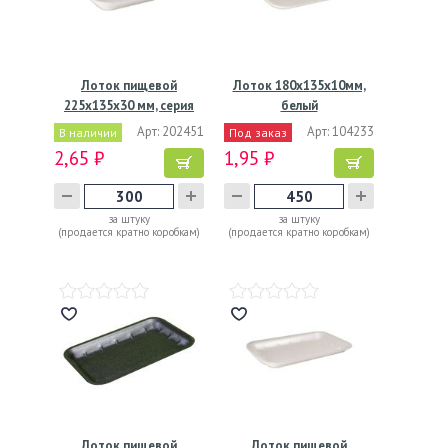
Лоток пищевой
Лоток 180х135х10мм,
225х135х30 мм, серия
белый
М-30,…
Арт: 202451
Арт: 104233
В наличии
Под заказ
2,65 ₽
1,95 ₽
за штуку
за штуку
(продается кратно коробкам)
(продается кратно коробкам)
Лоток пищевой
Лоток пищевой