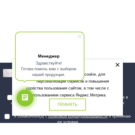
Менеджер
Здравствуйте!
Готова помочь вам с выбором
Подпишитесь! Новинки, скидки, предложения!
нашей продукции.
Мы используем файлы cookie, для
персонализации сервисов и повышения
Подписаться
удобства пользования сайтом, в том числе с
использованием сервиса Яндекс.Метрика.
Я даю согласие на обработку моих персональных данных в
соответствии с
политикой обработки персональных данных
и
ПРИНЯТЬ
подтверждаю, что ознакомлен(а) с ними
Я ознакомлен(а) с
политикой конфиденциальности
и принимаю
ее условия