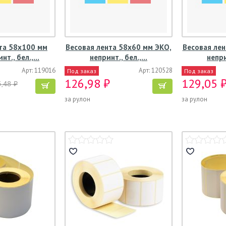
та 58х100 мм
Весовая лента 58х60 мм ЭКО,
Весовая лен
нт., бел.,…
непринт., бел.,…
непри
Арт: 119016
Арт: 120528
Под заказ
Под заказ
126,98 ₽
129,05 
,48 ₽
за рулон
за рулон