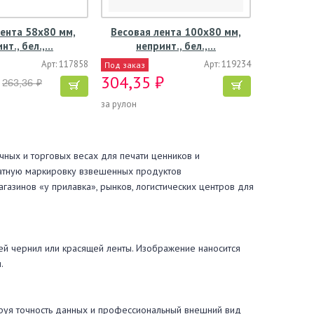
ента 58х80 мм,
Весовая лента 100х80 мм,
нт., бел.,…
непринт., бел.,…
Арт: 117858
Арт: 119234
Под заказ
304,35 ₽
263,36 ₽
за рулон
чных и торговых весах для печати ценников и
ратную маркировку взвешенных продуктов
азинов «у прилавка», рынков, логистических центров для
ей чернил или красящей ленты. Изображение наносится
.
ируя точность данных и профессиональный внешний вид