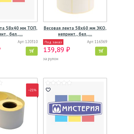
та 58х40 мм ТОП,
Весовая лента 58х60 мм ЭКО,
нт., бел.,…
непринт., бел.,…
Арт: 120310
Арт: 116369
Под заказ
₽
139,89 ₽
за рулон
−21%