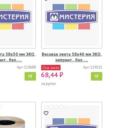
та 58х30 мм ЭКО,
Весовая лента 58х40 мм ЭКО,
нт., бел.,…
непринт., бел.,…
Арт: 119688
Арт: 119151
Под заказ
68,44 ₽
за рулон