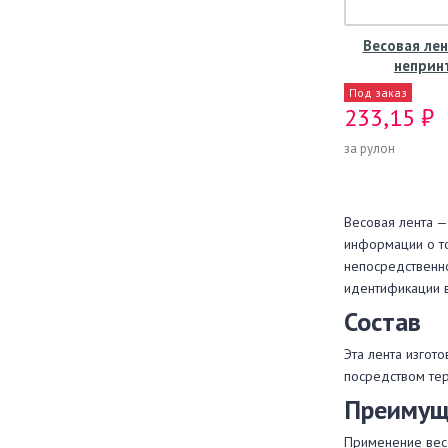
Весовая лен
непринт
Под заказ
233,15 ₽
за рулон
Весовая лента —
информации о то
непосредственно
идентификации 
Состав
Эта лента изгот
посредством тер
Преимущ
Применение весо