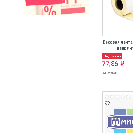
Весовая лента
непринт
Под заказ
77,86 ₽
за рулон