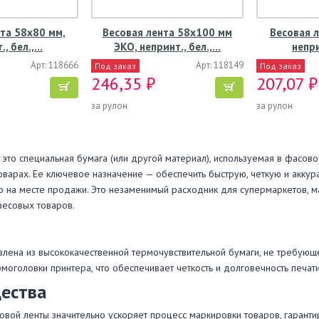
та 58х80 мм,
Весовая лента 58х100 мм
Весовая л
., бел.,…
ЭКО, непринт., бел.,…
непри
Арт: 118666
Арт: 118149
Под заказ
Под заказ
246,35 ₽
207,07 ₽
за рулон
за рулон
 это специальная бумага (или другой материал), используемая в фасово
варах. Ее ключевое назначение — обеспечить быструю, четкую и акку
 на месте продажи. Это незаменимый расходник для супермаркетов, маг
весовых товаров.
овлена из высококачественной термочувствительной бумаги, не требующ
моголовки принтера, что обеспечивает четкость и долговечность печати
ества
вой ленты значительно ускоряет процесс маркировки товаров, гарант