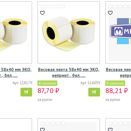
 58х40 мм ЭКО,
Весовая лента 58х40 мм ЭКО,
Весовая лен
., бел.,…
непринт., бел.,…
непри
Арт: 118179
Арт: 116039
В наличии
В наличии
87,70 ₽
88,21 ₽
за рулон
за рулон