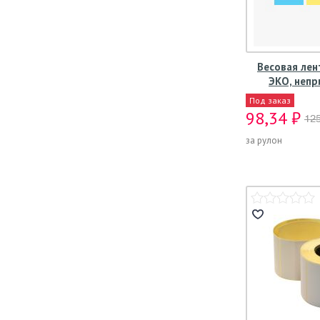
Весовая лен
ЭКО, непри
Под заказ
98,34 ₽
125
за рулон