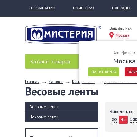
О КОМПАНИИ
КЛИЕНТАМ
НАГРАДЫ
Ваш филиал
Москва
Ваш филиал:
Москва
Каталог
товаров
ДА, ВСЕ ВЕРНО
ВЫБР
Главная
Каталог
Канцелярия
Ценники и чекова
Весовые ленты
Весовые ленты
Выводить по:
Чековые ленты
20
40
10