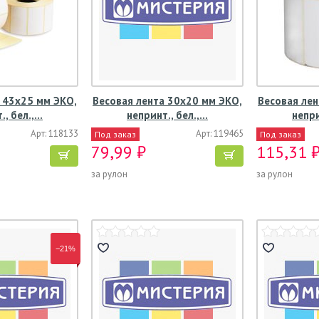
 43х25 мм ЭКО,
Весовая лента 30х20 мм ЭКО,
Весовая лен
., бел.,…
непринт., бел.,…
непри
Арт: 118133
Арт: 119465
Под заказ
Под заказ
79,99 ₽
115,31 
за рулон
за рулон
−21%