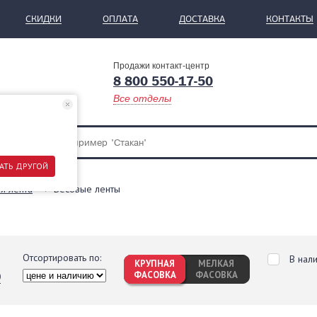
СКИДКИ
ОПЛАТА
ДОСТАВКА
КОНТАКТЫ
Продажи контакт-центр
8 800 550-17-50
Все отделы
АТЬ ДРУГОЙ
я лента
Весовые ленты
Отсортировать по:
В нал
КРУПНАЯ
МЕЛКАЯ
ФАСОВКА
ФАСОВКА
0