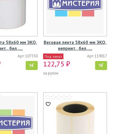
та 58х60 мм ЭКО,
Весовая лента 58х60 мм ЭКО,
нт., бел.,…
непринт., бел.,…
Арт: 107550
Арт: 119017
Под заказ
₽
122,75 ₽
за рулон