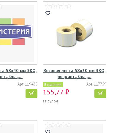
та 58х40 мм ЭКО,
Весовая лента 58х30 мм ЭКО,
нт., бел.,…
непринт., бел.,…
Арт: 119435
Арт: 117759
В наличии
155,77 ₽
за рулон