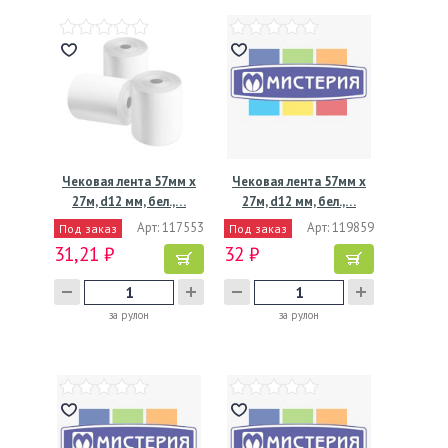
Чековая лента 57мм х
Чековая лента 57мм х
27м, d12 мм, бел.,…
27м, d12 мм, бел.,…
Арт: 117553
Арт: 119859
Под заказ
Под заказ
31,21 ₽
32 ₽
за рулон
за рулон