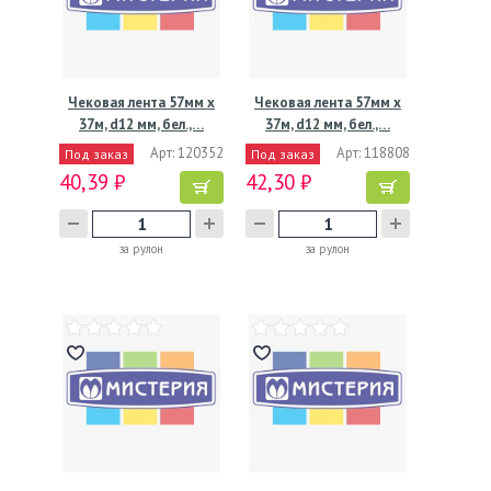
Чековая лента 57мм х
Чековая лента 57мм х
37м, d12 мм, бел.,…
37м, d12 мм, бел.,…
Арт: 120352
Арт: 118808
Под заказ
Под заказ
40,39 ₽
42,30 ₽
за рулон
за рулон