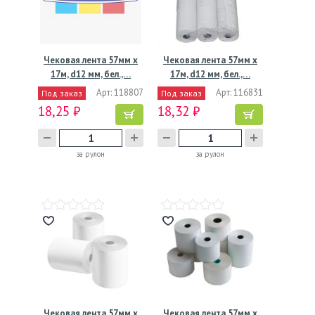
Чековая лента 57мм х
Чековая лента 57мм х
17м, d12 мм, бел.,…
17м, d12 мм, бел.,…
Арт: 118807
Арт: 116831
Под заказ
Под заказ
18,25 ₽
18,32 ₽
за рулон
за рулон
Чековая лента 57мм х
Чековая лента 57мм х