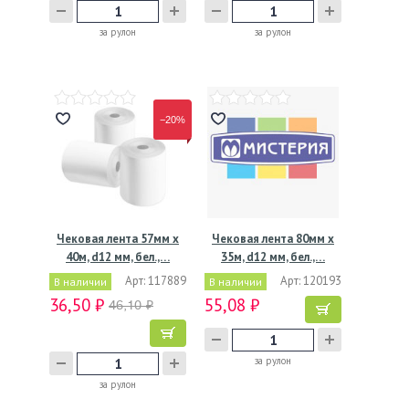
за рулон
за рулон
−20%
Чековая лента 57мм х
Чековая лента 80мм х
40м, d12 мм, бел.,…
35м, d12 мм, бел.,…
Арт: 117889
Арт: 120193
В наличии
В наличии
36,50 ₽
55,08 ₽
46,10 ₽
за рулон
за рулон