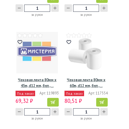
за рулон
за рулон
Чековая лента 80мм х
Чековая лента 80мм х
45м, d12 мм, бел.,…
60м, d12 мм, бел.,…
Арт: 119893
Арт: 117554
Под заказ
Под заказ
69,32 ₽
80,51 ₽
за рулон
за рулон