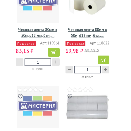
Чековая лента 80мм х
Чековая лента 80мм х
50м, d12 мм, бел.,…
50м, d12 мм, бел.,…
Арт: 119861
Арт: 118622
Под заказ
Под заказ
83,13 ₽
69,98 ₽
89,30 ₽
за рулон
за рулон