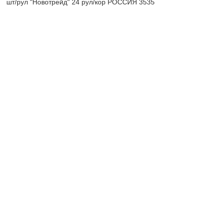
шт/рул "Новотрейд" 24 рул/кор РОССИЯ 3535