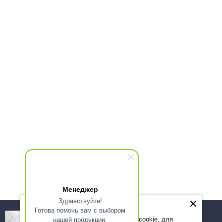
Менеджер
Здравствуйте!
Готова помочь вам с выбором
Подпишитесь! Новинки, скидки, предложения!
нашей продукции.
Мы используем файлы cookie, для