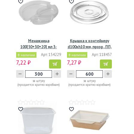
Менажница
Крышка к контейнеру
100[50+30+20] мл 3-
d100хh10 мм, прозр., ПП,
секц. d172хh20…
…
Арт: 154229
Арт: 118457
В наличии
В наличии
7,22 ₽
7,27 ₽
за штуку
за штуку
(продается кратно коробкам)
(продается кратно коробкам)