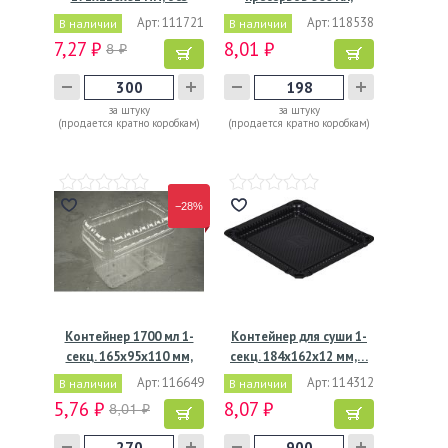
окна,…
d112хh75 мм,…
Арт: 111721
Арт: 118538
В наличии
В наличии
7,27 ₽
8,01 ₽
8 ₽
за штуку
за штуку
(продается кратно коробкам)
(продается кратно коробкам)
−28%
Контейнер 1700 мл 1-
Контейнер для суши 1-
секц. 165х95х110 мм,
секц. 184х162х12 мм,…
без…
Арт: 116649
Арт: 114312
В наличии
В наличии
5,76 ₽
8,07 ₽
8,01 ₽