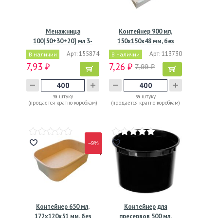
Менажница
Контейнер 900 мл,
100[50+30+20] мл 3-
150х150х48 мм, без
секц. d203хh85…
окна,…
Арт: 155874
Арт: 113730
В наличии
В наличии
7,93 ₽
7,26 ₽
7,99 ₽
за штуку
за штуку
(продается кратно коробкам)
(продается кратно коробкам)
−9%
Контейнер 650 мл,
Контейнер для
172х120х51 мм, без
пресервов 500 мл,