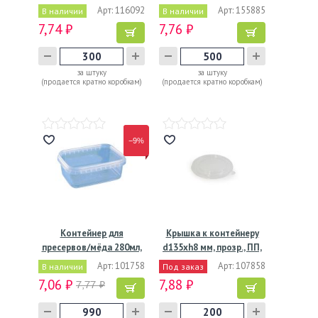
…
Арт: 116092
Арт: 155885
В наличии
В наличии
7,74 ₽
7,76 ₽
за штуку
за штуку
(продается кратно коробкам)
(продается кратно коробкам)
−9%
Контейнер для
Крышка к контейнеру
пресервов/мёда 280мл,
d135хh8 мм, прозр., ПП,
…
…
Арт: 101758
Арт: 107858
В наличии
Под заказ
7,06 ₽
7,88 ₽
7,77 ₽