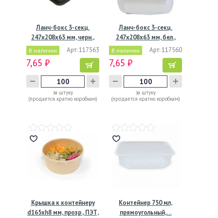
Ланч-бокс 3-секц.
Ланч-бокс 3-секц.
247х208х63 мм, черн.,
247х208х63 мм, бел.,
ВПС,…
ВПС,…
Арт: 117563
Арт: 117560
В наличии
В наличии
7,65 ₽
7,65 ₽
за штуку
за штуку
(продается кратно коробкам)
(продается кратно коробкам)
Крышка к контейнеру
Контейнер 750 мл,
d165хh8 мм, прозр., ПЭТ,
прямоугольный,…