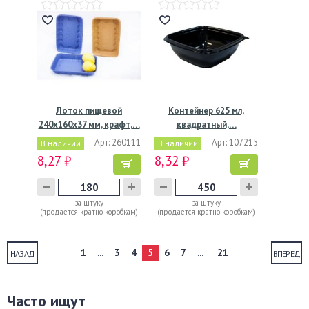
Лоток пищевой
Контейнер 625 мл,
240х160х37 мм, крафт,…
квадратный,…
Арт: 260111
Арт: 107215
В наличии
В наличии
8,27 ₽
8,32 ₽
за штуку
за штуку
(продается кратно коробкам)
(продается кратно коробкам)
1
...
3
4
5
6
7
...
21
НАЗАД
ВПЕРЕД
Часто ищут