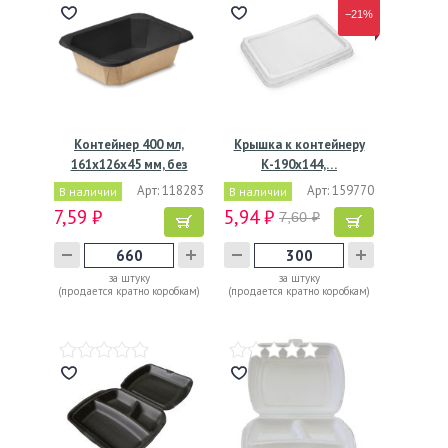
−21%
Контейнер 400 мл,
Крышка к контейнеру
161х126х45 мм, без
К-190х144,…
окна,…
Арт: 118283
Арт: 159770
В наличии
В наличии
7,59 ₽
5,94 ₽
7,60 ₽
за штуку
за штуку
(продается кратно коробкам)
(продается кратно коробкам)