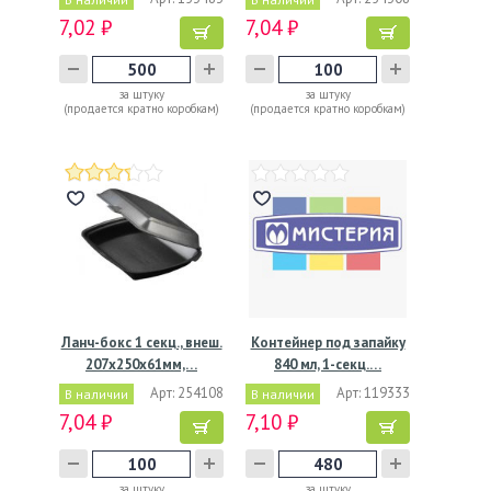
7,02 ₽
7,04 ₽
за штуку
за штуку
(продается кратно коробкам)
(продается кратно коробкам)
Ланч-бокс 1 секц., внеш.
Контейнер под запайку
207х250х61мм,…
840 мл, 1-секц.…
Арт: 254108
Арт: 119333
В наличии
В наличии
7,04 ₽
7,10 ₽
за штуку
за штуку