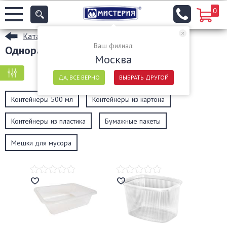
0
Каталог
Ваш филиал:
Одноразовые пищевые контейнеры
Москва
КРУПНАЯ ФАСОВКА
МЕЛКАЯ ФАСОВКА
ДА, ВСЕ ВЕРНО
ВЫБРАТЬ ДРУГОЙ
Контейнеры 500 мл
Контейнеры из картона
Контейнеры из пластика
Бумажные пакеты
Мешки для мусора