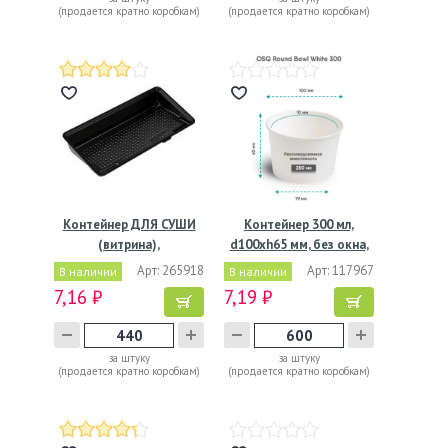
(продается кратно коробкам)
(продается кратно коробкам)
Контейнер ДЛЯ СУШИ
Контейнер 300 мл,
(витрина),
d100хh65 мм, без окна,
229*107*45мм,…
без…
Арт: 265918
Арт: 117967
В наличии
В наличии
7,16 ₽
7,19 ₽
за штуку
за штуку
(продается кратно коробкам)
(продается кратно коробкам)