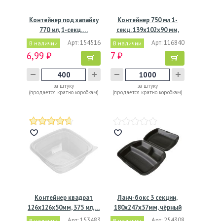
Контейнер под запайку
Контейнер 750 мл 1-
770 мл, 1-секц.…
секц. 139х102х90 мм,
без…
Арт: 154516
Арт: 116840
В наличии
В наличии
6,99 ₽
7 ₽
за штуку
за штуку
(продается кратно коробкам)
(продается кратно коробкам)
Контейнер квадрат
Ланч-бокс 3 секции,
126х126х50мм, 375 мл,…
180х247х57мм, чёрный
Арт: 153483
Арт: 254308
В наличии
В наличии