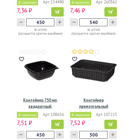
160х160х45мм,…
Арт: 154490
Арт: 260362
В наличии
В наличии
7,36 ₽
7,46 ₽
за штуку
за штуку
(продается кратно коробкам)
(продается кратно коробкам)
Контейнер 750 мл,
Контейнер
квадратный,
прямоугольный
160х160х62мм,…
179х132х46мм, 750…
Арт: 108656
Арт: 107223
В наличии
В наличии
7,51 ₽
7,52 ₽