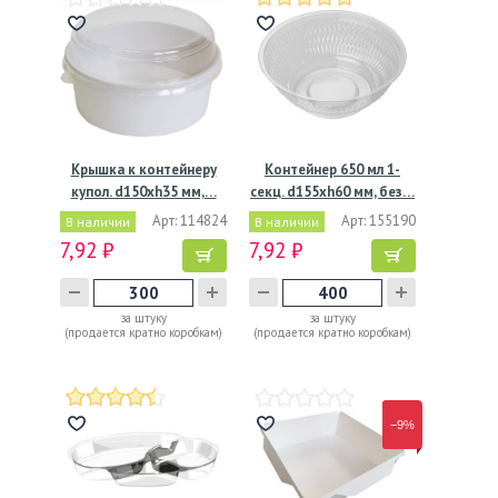
Крышка к контейнеру
Контейнер 650 мл 1-
купол. d150хh35 мм,…
секц. d155хh60 мм, без…
Арт: 114824
Арт: 155190
В наличии
В наличии
7,92 ₽
7,92 ₽
за штуку
за штуку
(продается кратно коробкам)
(продается кратно коробкам)
−9%