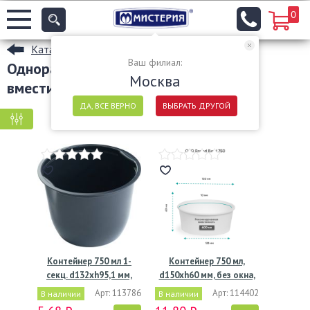
0
Каталог
Ваш филиал:
Одноразовые пищевые контейнеры
Москва
вместимость 1 750
ДА, ВСЕ ВЕРНО
ВЫБРАТЬ ДРУГОЙ
КРУПНАЯ ФАСОВКА
МЕЛКАЯ ФАСОВКА
Контейнер 750 мл 1-
Контейнер 750 мл,
секц. d132хh95,1 мм,
d150хh60 мм, без окна,
без…
без…
Арт: 113786
Арт: 114402
В наличии
В наличии