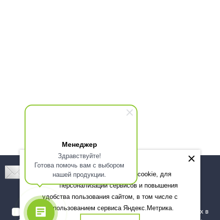
Менеджер
Здравствуйте!
Готова помочь вам с выбором
Подпишитесь! Новинки, скидки, предложения!
нашей продукции.
Мы используем файлы cookie, для
персонализации сервисов и повышения
Подписаться
удобства пользования сайтом, в том числе с
использованием сервиса Яндекс.Метрика.
Я даю согласие на обработку моих персональных данных в