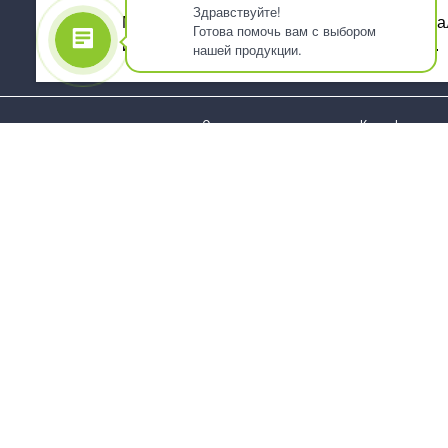
Здравствуйте!
Мы используем файлы cookie, для персона
Готова помочь вам с выбором
использованием сервиса Яндекс.Метрика.
нашей продукции.
О компании
Как оформить 
Услуги
Доставка
О нас
Государствен
заказчикам
Информация
Карта сайта
Юридическая
Информация
Стаканы и чашки
Пакеты и мешк
Тарелки
Упаковка пище
Приборы столовые,
Салфетки и ска
комплекты
бумажные
Наборы одноразовой
Диспенсеры
посуды
Товары для се
Контейнеры и лотки
Хозяйственные
Упаковочные материалы