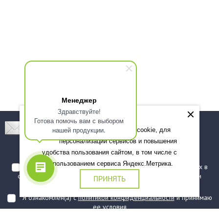
Менеджер
Здравствуйте!
Готова помочь вам с выбором
Подпишитесь! Новинки, скидки, предложения!
нашей продукции.
Мы используем файлы cookie, для
персонализации сервисов и повышения
Подписаться
удобства пользования сайтом, в том числе с
использованием сервиса Яндекс.Метрика.
Я даю согласие на обработку моих персональных данных в
соответствии с
политикой обработки персональных данных
и
ПРИНЯТЬ
подтверждаю, что ознакомлен(а) с ними
Я ознакомлен(а) с
политикой конфиденциальности
и принимаю
ее условия