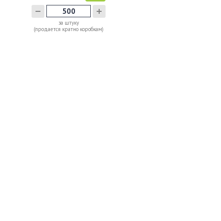
за штуку
(продается кратно коробкам)