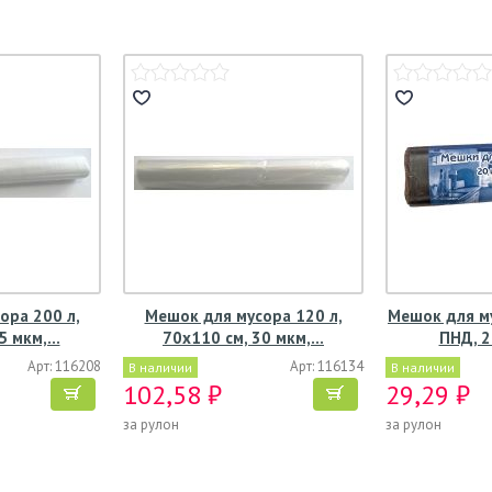
ора 200 л,
Мешок для мусора 120 л,
Мешок для му
5 мкм,…
70х110 см, 30 мкм,…
ПНД, 
Арт: 116208
Арт: 116134
В наличии
В наличии
102,58 ₽
29,29 ₽
за рулон
за рулон