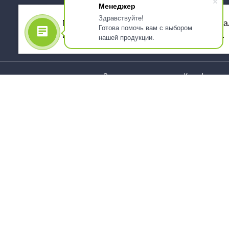
Менеджер
Здравствуйте!
Мы используем файлы cookie, для персона
Готова помочь вам с выбором
использованием сервиса Яндекс.Метрика.
нашей продукции.
О компании
Как оформить 
Услуги
Доставка
О нас
Государствен
заказчикам
Информация
Карта сайта
Юридическая
Информация
Стаканы и чашки
Пакеты и мешк
Тарелки
Упаковка пище
Приборы столовые,
Салфетки и ска
комплекты
бумажные
Наборы одноразовой
Диспенсеры
посуды
Товары для се
Контейнеры и лотки
Хозяйственные