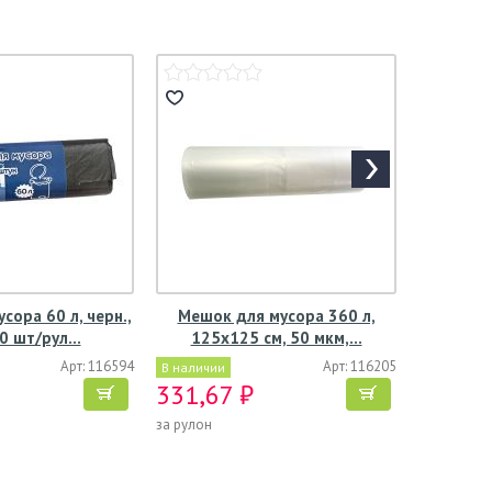
сора 60 л, черн.,
Мешок для мусора 360 л,
20 шт/рул…
125х125 см, 50 мкм,…
Арт: 116594
Арт: 116205
В наличии
331,67 ₽
за рулон