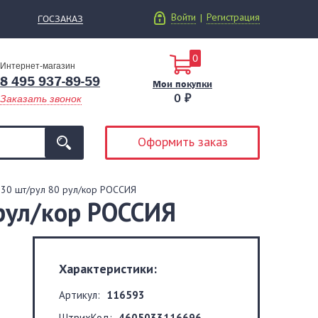
Войти
Регистрация
|
ГОСЗАКАЗ
0
Интернет-магазин
8 495 937-89-59
Мои покупки
0 ₽
Заказать звонок
Оформить заказ
, 30 шт/рул 80 рул/кор РОССИЯ
 рул/кор РОССИЯ
Характеристики:
Артикул:
116593
ШтрихКод:
4605033116696