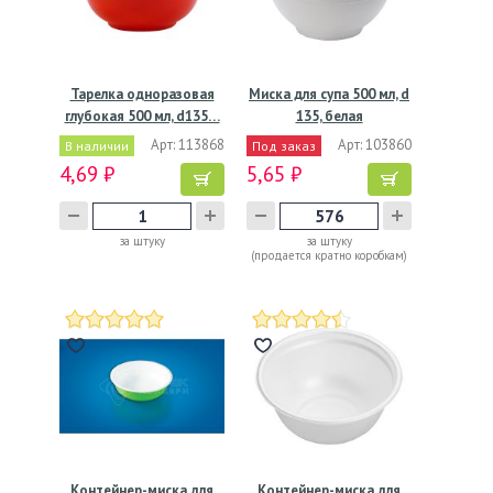
Тарелка одноразовая
Миска для супа 500 мл, d
глубокая 500 мл, d135…
135, белая
Арт: 113868
Арт: 103860
В наличии
Под заказ
4,69 ₽
5,65 ₽
за штуку
за штуку
(продается кратно коробкам)
Контейнер-миска для
Контейнер-миска для