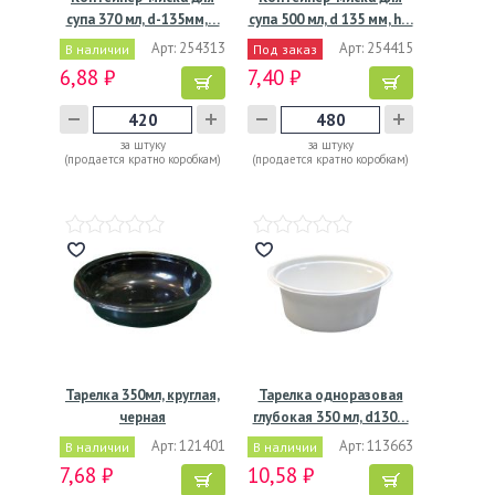
супа 370 мл, d-135мм,…
супа 500 мл, d 135 мм, h…
Арт: 254313
Арт: 254415
В наличии
Под заказ
6,88 ₽
7,40 ₽
за штуку
за штуку
(продается кратно коробкам)
(продается кратно коробкам)
Тарелка 350мл, круглая,
Тарелка одноразовая
черная
глубокая 350 мл, d130…
Арт: 121401
Арт: 113663
В наличии
В наличии
7,68 ₽
10,58 ₽