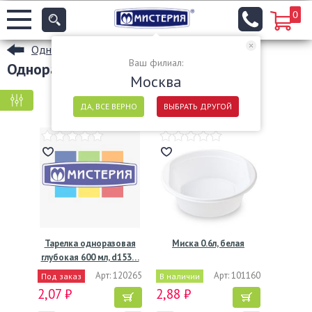
0
Одноразовые тарелки
Ваш филиал:
Одноразовые глубокие тарелки
Москва
КРУПНАЯ ФАСОВКА
МЕЛКАЯ ФАСОВКА
ДА, ВСЕ ВЕРНО
ВЫБРАТЬ ДРУГОЙ
Тарелка одноразовая
Миска 0.6л, белая
глубокая 600 мл, d153…
Арт: 120265
Арт: 101160
Под заказ
В наличии
2,07 ₽
2,88 ₽