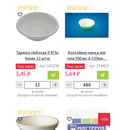
Тарелка глубокая 0.475л,
Контейнер-миска для
белая, 12 штук
супа 500 мл, d-135мм,…
Арт: 183290
Арт: 254413
Под заказ
Под заказ
3,45 ₽
5,64 ₽
за штуку
за штуку
(продается кратно упаковке)
(продается кратно коробкам)
−21%