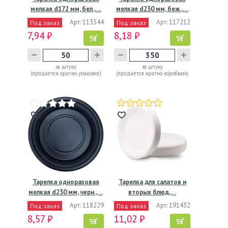
мелкая d172 мм, бел.,…
мелкая d230 мм, беж.,…
Арт: 113544
Арт: 117212
Под заказ
Под заказ
7,94 ₽
8,18 ₽
за штуку
за штуку
(продается кратно упаковке)
(продается кратно коробкам)
Тарелка одноразовая
Тарелка для салатов и
мелкая d230 мм, черн.,…
вторых блюд,…
Арт: 118229
Арт: 191432
Под заказ
Под заказ
8,57 ₽
11,02 ₽