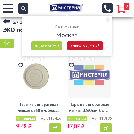
0
Одноразовые тарелки
Ваш филиал:
ЭКО посуда
Москва
КРУПНАЯ ФАСОВКА
МЕЛКАЯ ФАСОВКА
ДА, ВСЕ ВЕРНО
ВЫБРАТЬ ДРУГОЙ
Тарелка одноразовая
Тарелка одноразовая
мелкая d230 мм, беж.,…
мелкая d260 мм, бел.,…
Арт: 118416
Арт: 119195
В наличии
В наличии
9,48 ₽
17,07 ₽