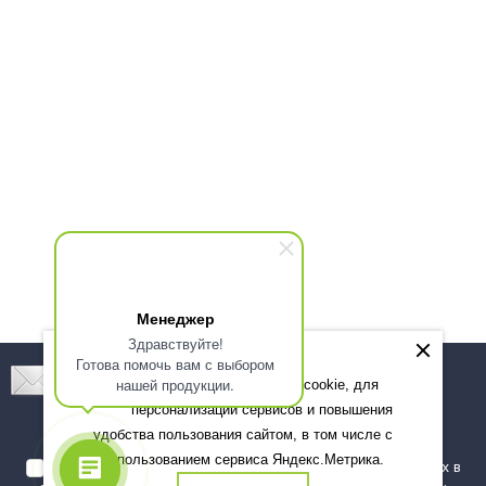
Менеджер
Здравствуйте!
Готова помочь вам с выбором
Подпишитесь! Новинки, скидки, предложения!
нашей продукции.
Мы используем файлы cookie, для
персонализации сервисов и повышения
Подписаться
удобства пользования сайтом, в том числе с
использованием сервиса Яндекс.Метрика.
Я даю согласие на обработку моих персональных данных в