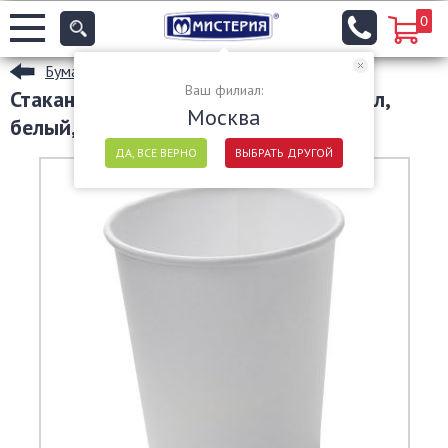
0
Бумажные стаканы оптом
Ваш филиал:
Стакан для холодного и горячего, 0.1л,
Москва
белый, картон
ДА, ВСЕ ВЕРНО
ВЫБРАТЬ ДРУГОЙ