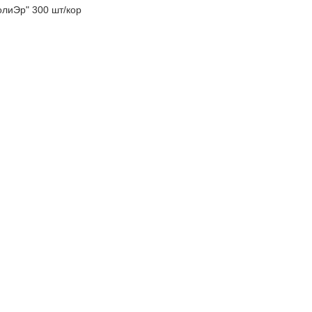
олиЭр" 300 шт/кор