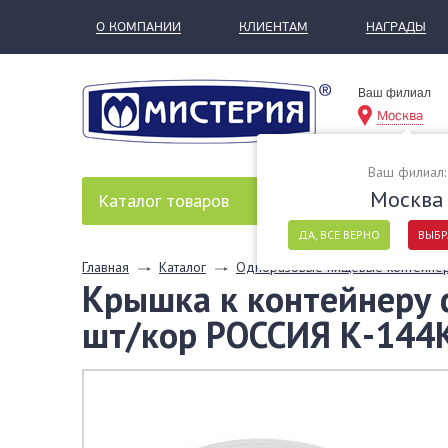
О КОМПАНИИ
КЛИЕНТАМ
НАГРАДЫ
Ваш филиал
Москва
Ваш филиал:
Москва
Каталог
товаров
ДА, ВСЕ ВЕРНО
ВЫБР
Главная
Каталог
Одноразовые пищевые контейне
Крышка к контейнеру d
шт/кор РОССИЯ К-144