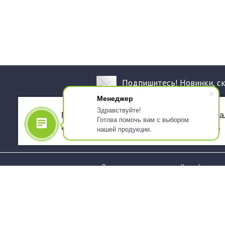
Подпишитесь! Новинки, с
Менеджер
Здравствуйте!
Мы используем файлы cookie, для персона
Готова помочь вам с выбором
использованием сервиса Яндекс.Метрика.
нашей продукции.
О компании
Как оформить 
Услуги
Доставка
О нас
Государствен
заказчикам
Информация
Карта сайта
Юридическая
Информация