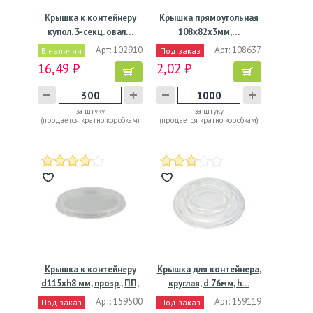
Крышка к контейнеру
Крышка прямоугольная
купол. 3-секц. овал…
108x82х3мм,…
Арт: 102910
Арт: 108637
В наличии
Под заказ
16,49 ₽
2,02 ₽
за штуку
за штуку
(продается кратно коробкам)
(продается кратно коробкам)
Крышка к контейнеру
Крышка для контейнера,
d115хh8 мм, прозр., ПП,
круглая, d 76мм, h…
…
Арт: 159500
Арт: 159119
Под заказ
Под заказ