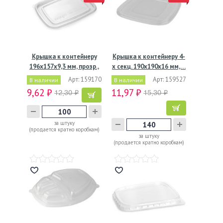
Крышка к контейнеру
Крышка к контейнеру 4-
196х157х9,3 мм, прозр.,
х секц. 190х190х16 мм,…
…
Арт: 159170
Арт: 159527
В наличии
В наличии
9,62 ₽
11,97 ₽
12,30 ₽
15,30 ₽
за штуку
(продается кратно коробкам)
за штуку
(продается кратно коробкам)