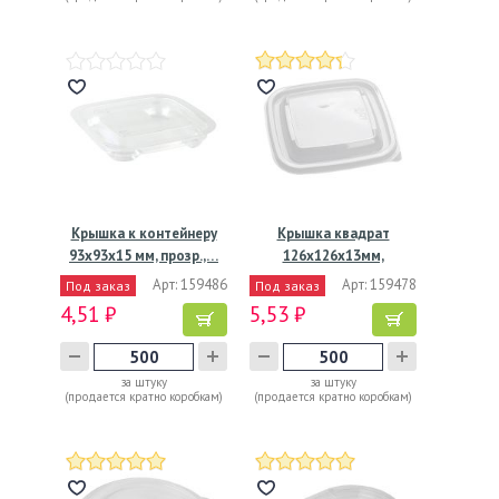
Крышка к контейнеру
Крышка квадрат
93х93х15 мм, прозр.,…
126х126х13мм,
прозрачная
Арт: 159486
Арт: 159478
Под заказ
Под заказ
4,51 ₽
5,53 ₽
за штуку
за штуку
(продается кратно коробкам)
(продается кратно коробкам)