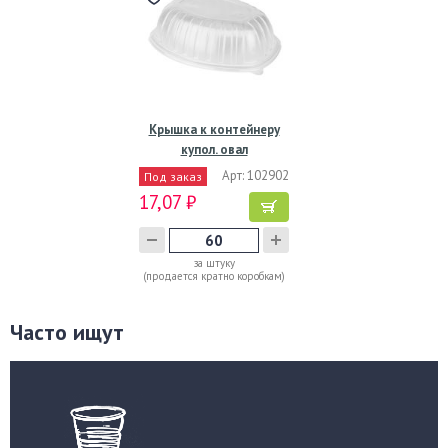
Крышка к контейнеру
купол. овал
258х202х72…
Арт: 102902
Под заказ
17,07 ₽
за штуку
(продается кратно коробкам)
Часто ищут