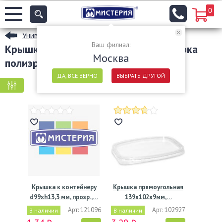
0
Универсальные одноразовые контейнеры
Ваш филиал:
Крышки к контейнерам торговая марка
Москва
полиэр
ДА, ВСЕ ВЕРНО
ВЫБРАТЬ ДРУГОЙ
КРУПНАЯ ФАСОВКА
МЕЛКАЯ ФАСОВКА
Крышка к контейнеру
Крышка прямоугольная
d99хh13,3 мм, прозр.,…
139х102х9мм,…
Арт: 121096
Арт: 102927
В наличии
В наличии