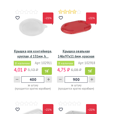
−21%
−21%
Крышка для контейнера,
Крышка овальная
круглая, d 131мм, h…
146х97х11.6мм, красная
ПЭТ
Арт: 102911
Арт: 102918
В наличии
В наличии
4,01 ₽
4,75 ₽
5,13 ₽
6,08 ₽
за штуку
за штуку
(продается кратно коробкам)
(продается кратно коробкам)
−21%
−21%