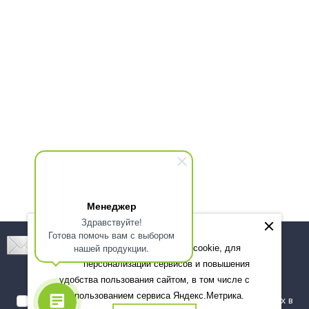
Менеджер
Здравствуйте!
Готова помочь вам с выбором
Подпишитесь! Новинки, скидки, предложения!
нашей продукции.
Мы используем файлы cookie, для
персонализации сервисов и повышения
Подписаться
удобства пользования сайтом, в том числе с
использованием сервиса Яндекс.Метрика.
Я даю согласие на обработку моих персональных данных в