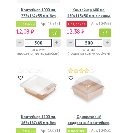
Контейнер 1000 мл,
Контейнер 600 мл,
222х162х55 мм, без
150х115х50 мм, с окном,
окна,…
…
Арт: 105351
Арт: 104533
В наличии
Под заказ
12,08 ₽
12,38 ₽
за штуку
за штуку
(продается кратно коробкам)
(продается кратно коробкам)
Контейнер 1200 мл,
Одноразовый
167х167х63 мм, без
квадратный контейнер,
окна,…
из…
Арт: 106811
Арт: 104531
В наличии
В наличии