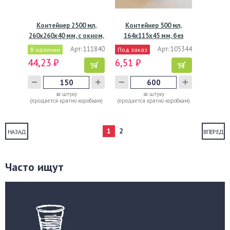
Контейнер 2500 мл,
Контейнер 500 мл,
260х260х40 мм, с окном,
164х115х45 мм, без
…
окна,…
Арт: 111840
Арт: 105344
В наличии
Под заказ
44,23 ₽
6,51 ₽
за штуку
за штуку
(продается кратно коробкам)
(продается кратно коробкам)
1
2
НАЗАД
ВПЕРЕД
Часто ищут