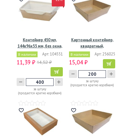
Контейнер 450 мл,
Картонный контейнер,
144х96х55 мм, без окна,
квадратный,
…
коричневый,…
Арт: 104551
Арт: 256025
В наличии
В наличии
11,39 ₽
15,04 ₽
14,52 ₽
за штуку
(продается кратно коробкам)
за штуку
(продается кратно коробкам)