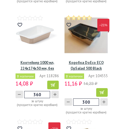
(продается кратно коробкам)
(продается кратно коробкам)
−21%
Контейнер 1000 мл,
Коробка DoEco ECO
224х174х50 мм, без
OpSalad 500 Black
окна,…
Edition,…
Арт: 118286
Арт: 104555
В наличии
В наличии
14,08 ₽
11,16 ₽
14,23 ₽
за штуку
(продается кратно коробкам)
за штуку
(продается кратно коробкам)
−21%