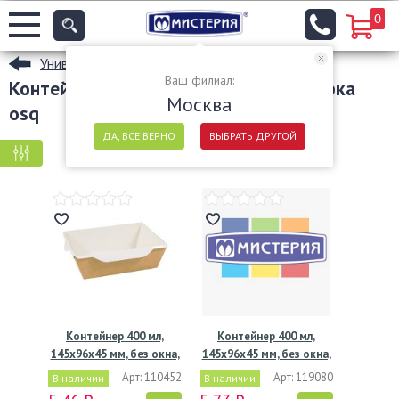
0
Универсальные одноразовые контейнеры
Ваш филиал:
Контейнеры из картона торговая марка
Москва
osq
ДА, ВСЕ ВЕРНО
ВЫБРАТЬ ДРУГОЙ
КРУПНАЯ ФАСОВКА
МЕЛКАЯ ФАСОВКА
Контейнер 400 мл,
Контейнер 400 мл,
145х96х45 мм, без окна,
145х96х45 мм, без окна,
…
…
Арт: 110452
Арт: 119080
В наличии
В наличии