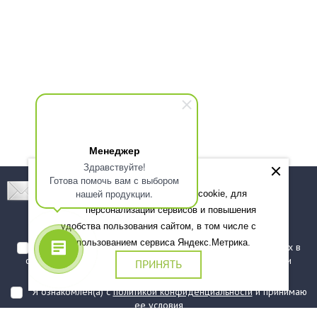
Менеджер
Здравствуйте!
Готова помочь вам с выбором
Подпишитесь! Новинки, скидки, предложения!
нашей продукции.
Мы используем файлы cookie, для
персонализации сервисов и повышения
Подписаться
удобства пользования сайтом, в том числе с
использованием сервиса Яндекс.Метрика.
Я даю согласие на обработку моих персональных данных в
соответствии с
политикой обработки персональных данных
и
ПРИНЯТЬ
подтверждаю, что ознакомлен(а) с ними
Я ознакомлен(а) с
политикой конфиденциальности
и принимаю
ее условия