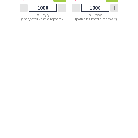
за штуку
за штуку
(продается кратно коробкам)
(продается кратно коробкам)