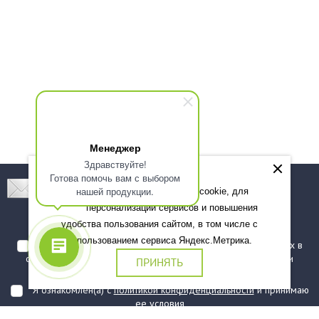
Менеджер
Здравствуйте!
Готова помочь вам с выбором
Подпишитесь! Новинки, скидки, предложения!
нашей продукции.
Мы используем файлы cookie, для
персонализации сервисов и повышения
Подписаться
удобства пользования сайтом, в том числе с
использованием сервиса Яндекс.Метрика.
Я даю согласие на обработку моих персональных данных в
соответствии с
политикой обработки персональных данных
и
ПРИНЯТЬ
подтверждаю, что ознакомлен(а) с ними
Я ознакомлен(а) с
политикой конфиденциальности
и принимаю
ее условия