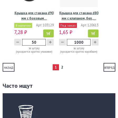
Крышка для стакана d90
Крышка для стакана d80
мм с боковым…
мм с клапаном, бел.,…
Арт: 103129
Арт: 120613
В наличии
Под заказ
7,28 ₽
1,65 ₽
за штуку
за штуку
(продается кратно упаковке)
(продается кратно коробкам)
1
2
НАЗАД
ВПЕРЕД
Часто ищут