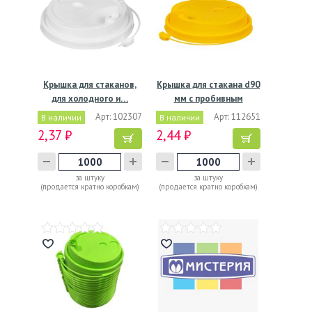
Крышка для стаканов,
Крышка для стакана d90
для холодного и…
мм с пробивным
слотом…
Арт: 102307
Арт: 112651
В наличии
В наличии
2,37 ₽
2,44 ₽
за штуку
за штуку
(продается кратно коробкам)
(продается кратно коробкам)