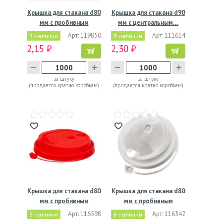
Крышка для стакана d80
Крышка для стакана d90
мм с пробивным
мм с центральным…
слотом…
Арт: 119850
Арт: 111614
В наличии
В наличии
2,15 ₽
2,30 ₽
за штуку
за штуку
(продается кратно коробкам)
(продается кратно коробкам)
Крышка для стакана d80
Крышка для стакана d80
мм с пробивным
мм с пробивным
слотом…
слотом…
Арт: 116598
Арт: 116342
В наличии
В наличии