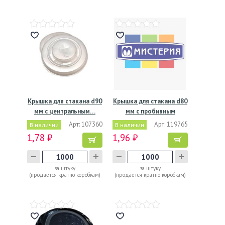
Крышка для стакана d90
Крышка для стакана d80
мм с центральным…
мм с пробивным
слотом…
Арт: 107360
Арт: 119765
В наличии
В наличии
1,78 ₽
1,96 ₽
за штуку
за штуку
(продается кратно коробкам)
(продается кратно коробкам)