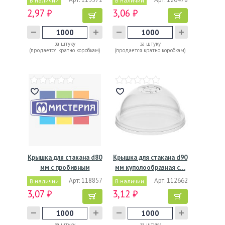
В наличии
В наличии
2,97 ₽
3,06 ₽
за штуку
за штуку
(продается кратно коробкам)
(продается кратно коробкам)
Крышка для стакана d80
Крышка для стакана d90
мм с пробивным
мм куполообразная с…
слотом…
Арт: 118857
Арт: 112662
В наличии
В наличии
3,07 ₽
3,12 ₽
за штуку
за штуку