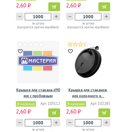
2,60 ₽
2,60 ₽
за штуку
за штуку
(продается кратно коробкам)
(продается кратно коробкам)
Крышка для стакана d90
Крышка для стаканов,
мм с пробивным
для холодного и…
слотом…
Арт: 103112
Арт: 102285
В наличии
В наличии
2,60 ₽
2,60 ₽
за штуку
за штуку