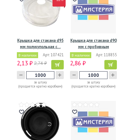
Крышка для стакана d95
Крышка для стакана d90
мм полукупольная с…
мм с пробивным
слотом…
Арт: 107421
Арт: 118855
В наличии
В наличии
2,13 ₽
2,86 ₽
2,74 ₽
за штуку
за штуку
(продается кратно коробкам)
(продается кратно коробкам)