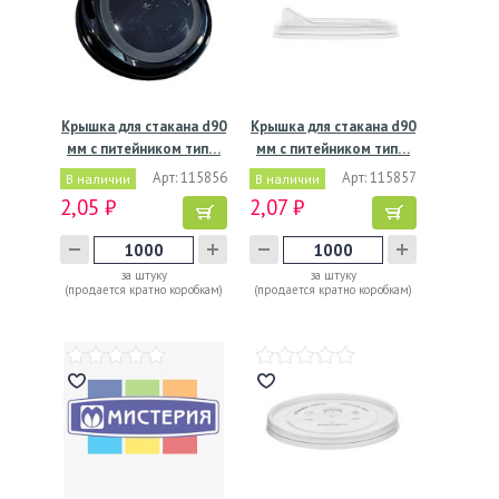
Крышка для стакана d90
Крышка для стакана d90
мм с питейником тип…
мм с питейником тип…
Арт: 115856
Арт: 115857
В наличии
В наличии
2,05 ₽
2,07 ₽
за штуку
за штуку
(продается кратно коробкам)
(продается кратно коробкам)