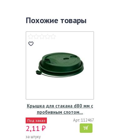
Похожие товары
Крышка для стакана d80 мм с
пробивным слотом…
Арт: 112467
Под заказ
2,11 ₽
за штуку