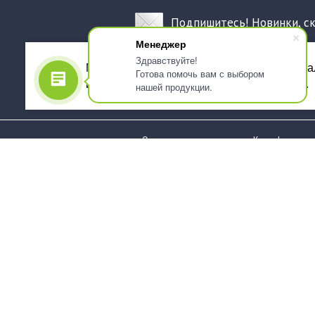
Подпишитесь! Новинки, с
Менеджер
Здравствуйте!
Мы используем файлы cookie, для персона
Готова помочь вам с выбором
использованием сервиса Яндекс.Метрика.
нашей продукции.
О компании
Как оформить 
Услуги
Доставка
О нас
Государствен
заказчикам
Информация
Карта сайта
Юридическая
Информация
Стаканы и чашки
Пакеты и мешк
Тарелки
Упаковка пище
Приборы столовые,
Салфетки и ска
комплекты
бумажные
Наборы одноразовой
Диспенсеры