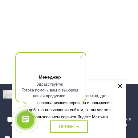
Менеджер
Здравствуйте!
Готова помочь вам с выбором
Подпишитесь! Новинки, скидки, предложения!
нашей продукции.
Мы используем файлы cookie, для
персонализации сервисов и повышения
Подписаться
удобства пользования сайтом, в том числе с
использованием сервиса Яндекс.Метрика.
Я даю согласие на обработку моих персональных данных в
соответствии с
политикой обработки персональных данных
и
ПРИНЯТЬ
подтверждаю, что ознакомлен(а) с ними