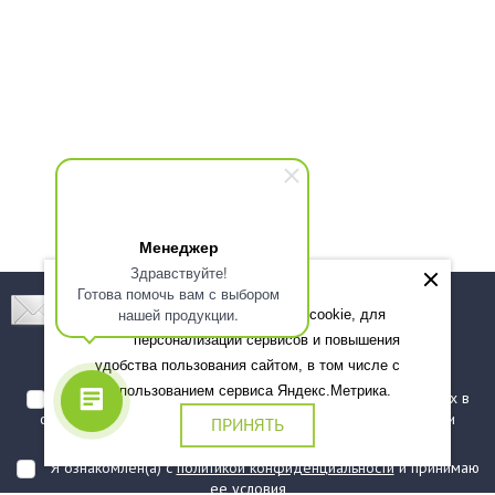
Менеджер
Здравствуйте!
Готова помочь вам с выбором
Подпишитесь! Новинки, скидки, предложения!
нашей продукции.
Мы используем файлы cookie, для
персонализации сервисов и повышения
Подписаться
удобства пользования сайтом, в том числе с
использованием сервиса Яндекс.Метрика.
Я даю согласие на обработку моих персональных данных в
соответствии с
политикой обработки персональных данных
и
ПРИНЯТЬ
подтверждаю, что ознакомлен(а) с ними
Я ознакомлен(а) с
политикой конфиденциальности
и принимаю
ее условия