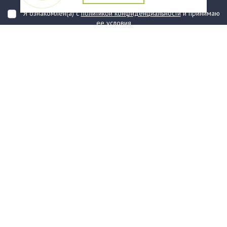
подтверждаю, что ознакомлен(а) с ними
Я ознакомлен(а) с
политикой конфиденциальности
и принимаю
ее условия
О компании
Услуги
О нас
Информация
Юридическая Информация
Как оформить заказ?
Доставка
Государственным заказчикам
Карта сайта
Контакты
Филиалы
Награды
Часто задаваемые вопросы
Стаканы и чашки
Тарелки
Приборы столовые, комплекты
Наборы одноразовой посуды
Контейнеры и лотки
Упаковочные материалы
Пакеты и мешки
Упаковка пищевая
Салфетки и скатерти бумажные
Диспенсеры
Товары для сервировки
Хозяйственные товары
Канцелярия
Средства индивидуальной