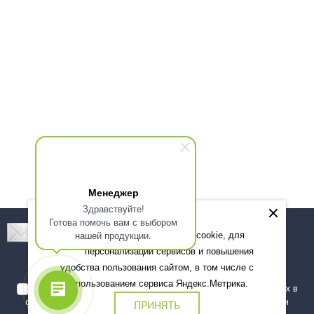
Менеджер
Здравствуйте!
Готова помочь вам с выбором
Подпишитесь! Новинки, скидки, предложения!
нашей продукции.
Мы используем файлы cookie, для
персонализации сервисов и повышения
Подписаться
удобства пользования сайтом, в том числе с
использованием сервиса Яндекс.Метрика.
Я даю согласие на обработку моих персональных данных в
соответствии с
политикой обработки персональных данных
и
ПРИНЯТЬ