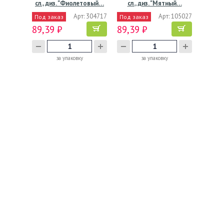
сл., диз. "Фиолетовый…
сл., диз. "Мятный…
Арт: 304717
Арт: 105027
Под заказ
Под заказ
89,39 ₽
89,39 ₽
за упаковку
за упаковку