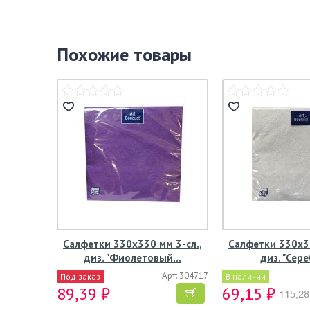
Похожие товары
Салфетки 330х330 мм 3-сл.,
Салфетки 330х33
диз. "Фиолетовый…
диз. "Сер
Арт: 304717
Под заказ
В наличии
89,39 ₽
69,15 ₽
115,28