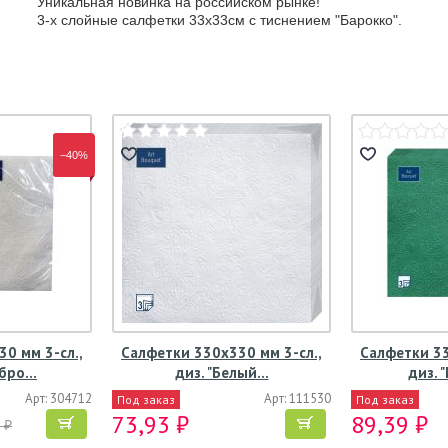
Уникальная новинка на российском рынке!
3-х слойные салфетки 33х33см с тиснением "Барокко".
−40%
0 мм 3-сл.,
Салфетки 330х330 мм 3-сл.,
Салфетки 33
ебро…
диз. "Белый…
диз.
Арт: 304712
Арт: 111530
Под заказ
Под заказ
73,93 ₽
89,39 ₽
 ₽