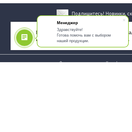
Подпишитесь! Новинки, с
Менеджер
Здравствуйте!
Мы используем файлы cookie, для персона
Готова помочь вам с выбором
использованием сервиса Яндекс.Метрика.
нашей продукции.
О компании
Как оформить 
Услуги
Доставка
О нас
Государствен
заказчикам
Информация
Карта сайта
Юридическая
Информация
Стаканы и чашки
Пакеты и мешк
Тарелки
Упаковка пище
Приборы столовые,
Салфетки и ска
комплекты
бумажные