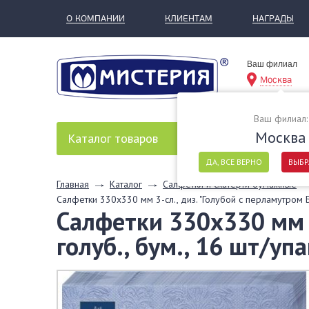
О КОМПАНИИ
КЛИЕНТАМ
НАГРАДЫ
Ваш филиал
Москва
Ваш филиал:
Москва
Каталог
товаров
ДА, ВСЕ ВЕРНО
ВЫБР
Главная
Каталог
Салфетки и скатерти бумажные
Салфетки 330х330 мм 3-сл., диз. "Голубой с перламутром Б
Салфетки 330х330 мм 3
голуб., бум., 16 шт/у