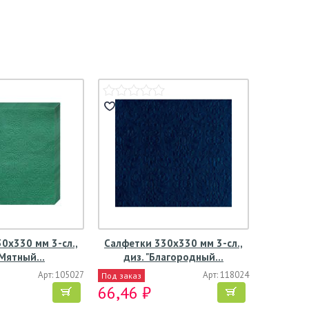
0х330 мм 3-сл.,
Салфетки 330х330 мм 3-сл.,
 "Мятный…
диз. "Благородный…
Арт: 105027
Арт: 118024
Под заказ
66,46 ₽