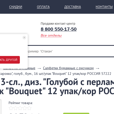
СКИДКИ
ОПЛАТА
ДОСТАВКА
КОНТАКТЫ
Продажи контакт-центр
8 800 550-17-50
Все отделы
АТЬ ДРУГОЙ
Салфетки бумажные
Салфетки бумажные с рисунком
арокко", голуб., бум., 16 шт/упак "Bouquet" 12 упак/кор РОССИЯ 57222
-сл., диз. "Голубой с перла
пак "Bouquet" 12 упак/кор Р
Рейтинг товара: