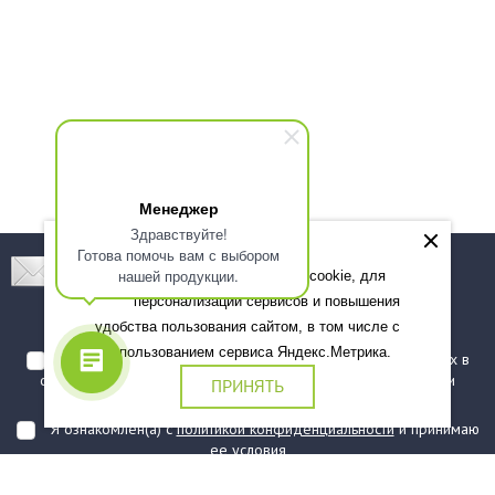
Менеджер
Здравствуйте!
Готова помочь вам с выбором
Подпишитесь! Новинки, скидки, предложения!
нашей продукции.
Мы используем файлы cookie, для
персонализации сервисов и повышения
Подписаться
удобства пользования сайтом, в том числе с
использованием сервиса Яндекс.Метрика.
Я даю согласие на обработку моих персональных данных в
соответствии с
политикой обработки персональных данных
и
ПРИНЯТЬ
подтверждаю, что ознакомлен(а) с ними
Я ознакомлен(а) с
политикой конфиденциальности
и принимаю
ее условия