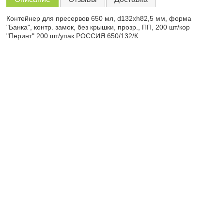
Контейнер для пресервов 650 мл, d132хh82,5 мм, форма
"Банка", контр. замок, без крышки, прозр., ПП, 200 шт/кор
"Перинт" 200 шт/упак РОССИЯ 650/132/К