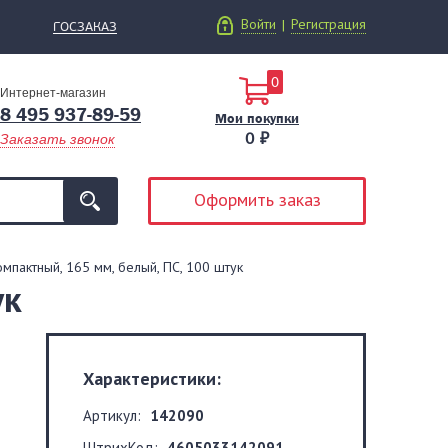
Войти
Регистрация
|
ГОСЗАКАЗ
0
Интернет-магазин
8 495 937-89-59
Мои покупки
0 ₽
Заказать звонок
Оформить заказ
пактный, 165 мм, белый, ПС, 100 штук
ук
Характеристики:
Артикул:
142090
ШтрихКод:
4605033142091