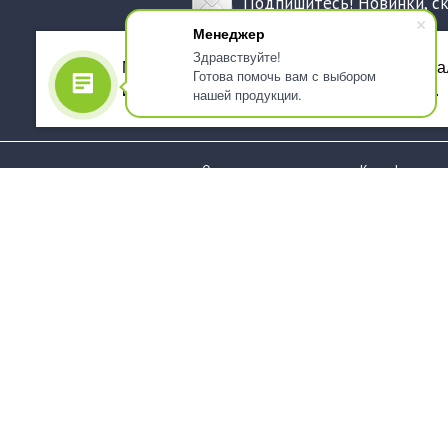
Подпишитесь! Новинки, с
Менеджер
Здравствуйте!
Мы используем файлы cookie, для персона
Готова помочь вам с выбором
использованием сервиса Яндекс.Метрика.
нашей продукции.
О компании
Как оформить 
Услуги
Доставка
О нас
Государствен
заказчикам
Информация
Карта сайта
Юридическая
Информация
Стаканы и чашки
Пакеты и мешк
Тарелки
Упаковка пище
Приборы столовые,
Салфетки и ска
комплекты
бумажные
Наборы одноразовой
Диспенсеры
посуды
Товары для се