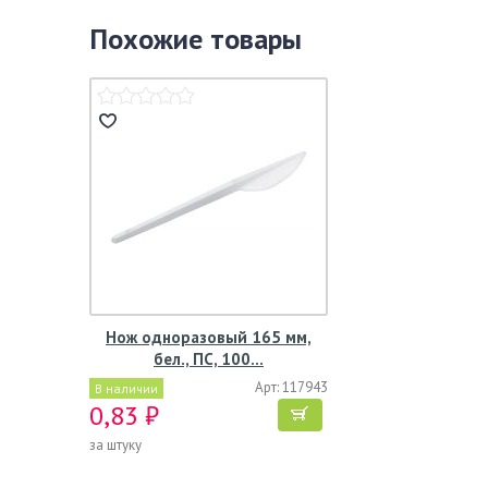
Похожие товары
Нож одноразовый 165 мм,
бел., ПС, 100…
Арт: 117943
В наличии
0,83 ₽
за штуку