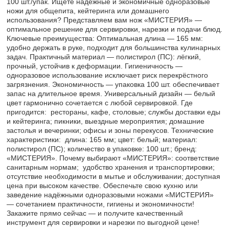
100 шт./упак. Ищете надёжные и экономичные одноразовые
ножи для общепита, кейтеринга или домашнего
использования? Представляем вам нож «МИСТЕРИЯ» —
оптимальное решение для сервировки, нарезки и подачи блюд.
Ключевые преимущества: Оптимальная длина — 165 мм:
удобно держать в руке, подходит для большинства кулинарных
задач. Практичный материал — полистирол (ПС): лёгкий,
прочный, устойчив к деформации. Гигиеничность —
одноразовое использование исключает риск перекрёстного
загрязнения. Экономичность — упаковка 100 шт. обеспечивает
запас на длительное время. Универсальный дизайн — белый
цвет гармонично сочетается с любой сервировкой. Где
пригодится: рестораны, кафе, столовые; службы доставки еды
и кейтеринга; пикники, выездные мероприятия; домашние
застолья и вечеринки; офисы и зоны перекусов. Технические
характеристики: длина: 165 мм; цвет: белый; материал:
полистирол (ПС); количество в упаковке: 100 шт.; бренд:
«МИСТЕРИЯ». Почему выбирают «МИСТЕРИЯ»: соответствие
санитарным нормам; удобство хранения и транспортировки;
отсутствие необходимости в мытье и обслуживании; доступная
цена при высоком качестве. Обеспечьте свою кухню или
заведение надёжными одноразовыми ножами «МИСТЕРИЯ»
— сочетанием практичности, гигиены и экономичности!
Закажите прямо сейчас — и получите качественный
инструмент для сервировки и нарезки по выгодной цене!