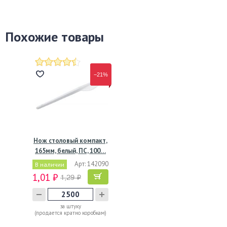
Похожие товары
−21%
Нож столовый компакт,
165мм, белый, ПС, 100…
Арт: 142090
В наличии
1,01 ₽
1,29 ₽
за штуку
(продается кратно коробкам)