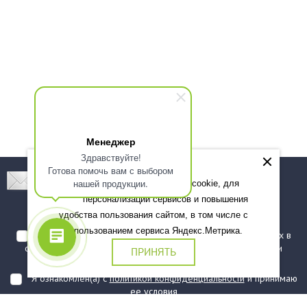
Менеджер
Здравствуйте!
Готова помочь вам с выбором
Подпишитесь! Новинки, скидки, предложения!
нашей продукции.
Мы используем файлы cookie, для
персонализации сервисов и повышения
Подписаться
удобства пользования сайтом, в том числе с
использованием сервиса Яндекс.Метрика.
Я даю согласие на обработку моих персональных данных в
соответствии с
политикой обработки персональных данных
и
ПРИНЯТЬ
подтверждаю, что ознакомлен(а) с ними
Я ознакомлен(а) с
политикой конфиденциальности
и принимаю
ее условия