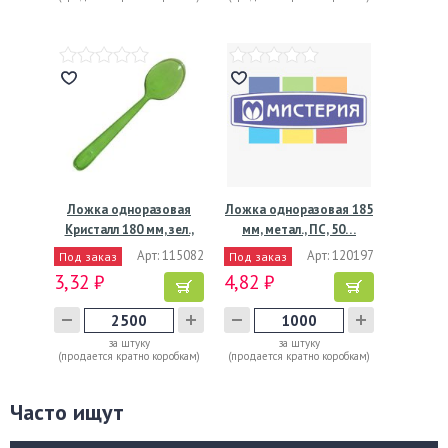
Ложка одноразовая
Ложка одноразовая 185
Кристалл 180 мм, зел.,
мм, метал., ПС, 50…
ПС,…
Арт: 115082
Арт: 120197
Под заказ
Под заказ
3,32 ₽
4,82 ₽
за штуку
за штуку
(продается кратно коробкам)
(продается кратно коробкам)
Часто ищут