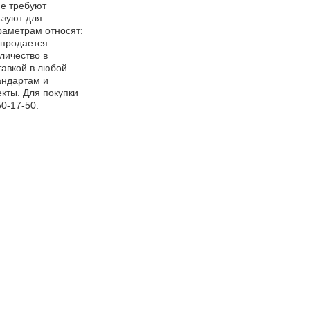
не требуют
ьзуют для
раметрам относят:
 продается
оличество в
тавкой в любой
андартам и
кты. Для покупки
50-17-50.