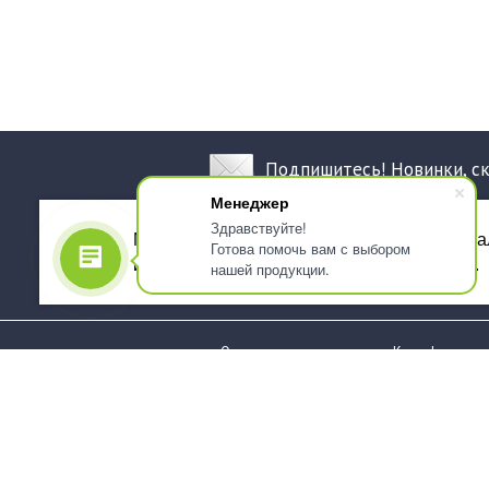
Подпишитесь! Новинки, с
Менеджер
Здравствуйте!
Мы используем файлы cookie, для персона
Готова помочь вам с выбором
использованием сервиса Яндекс.Метрика.
нашей продукции.
О компании
Как оформить 
Услуги
Доставка
О нас
Государствен
заказчикам
Информация
Карта сайта
Юридическая
Информация