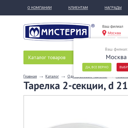
О КОМПАНИИ
КЛИЕНТАМ
НАГРАДЫ
Ваш филиал
Москва
Ваш филиал:
Москва
Каталог
товаров
ДА, ВСЕ ВЕРНО
ВЫБР
Главная
Каталог
Одноразовые тарелки
Пласти
Тарелка 2-секции, d 2