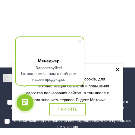
Менеджер
Здравствуйте!
Готова помочь вам с выбором
Подпишитесь! Новинки, скидки, предложения!
нашей продукции.
Мы используем файлы cookie, для
персонализации сервисов и повышения
Подписаться
удобства пользования сайтом, в том числе с
использованием сервиса Яндекс.Метрика.
Я даю согласие на обработку моих персональных данных в
соответствии с
политикой обработки персональных данных
и
ПРИНЯТЬ
подтверждаю, что ознакомлен(а) с ними
Я ознакомлен(а) с
политикой конфиденциальности
и принимаю
ее условия