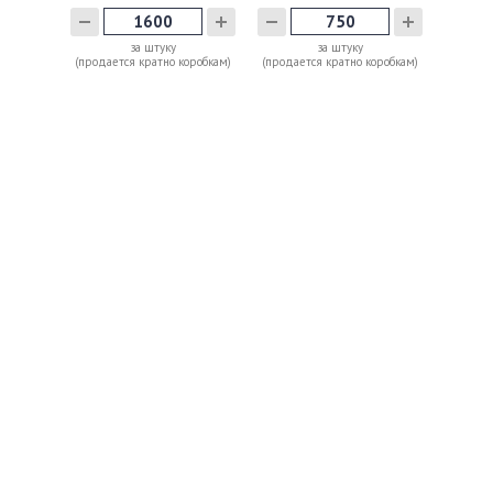
за штуку
за штуку
(продается кратно коробкам)
(продается кратно коробкам)