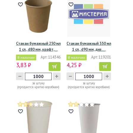
Стакан бумажный 250 мл
Стакан бумажный 350 мл
1 сл., d80 мм, крафт,…
1 сл., d90 мм, диз.…
Арт: 114346
Арт: 119201
В наличии
В наличии
3,83 ₽
4,25 ₽
за штуку
за штуку
(продается кратно коробкам)
(продается кратно коробкам)