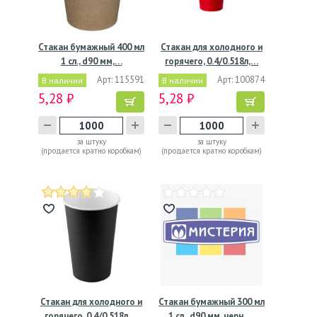
Стакан бумажный 400 мл
Стакан для холодного и
1 сл., d90 мм,…
горячего, 0.4/0.518л,…
Арт: 115591
Арт: 100874
В наличии
В наличии
5,28 ₽
5,28 ₽
за штуку
за штуку
(продается кратно коробкам)
(продается кратно коробкам)
Стакан для холодного и
Стакан бумажный 300 мл
горячего, 0.4/0.518л,…
1 сл., d90 мм, черн.,…