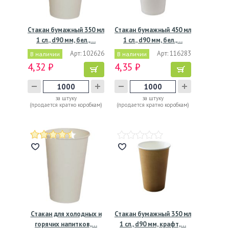
Стакан бумажный 350 мл
Стакан бумажный 450 мл
1 сл., d90 мм, бел.,…
1 сл., d90 мм, бел.,…
Арт: 102626
Арт: 116283
В наличии
В наличии
4,32 ₽
4,35 ₽
за штуку
за штуку
(продается кратно коробкам)
(продается кратно коробкам)
Стакан для холодных и
Стакан бумажный 350 мл
горячих напитков,…
1 сл., d90 мм, крафт,…