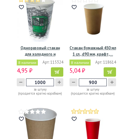
Одноразовый стакан
Стакан бумажный 450 мл
для холодного и
1 сл., d90 мм, крафт,…
горячего,…
Арт: 115324
Арт: 118614
В наличии
В наличии
4,95 ₽
5,04 ₽
за штуку
за штуку
(продается кратно коробкам)
(продается кратно коробкам)