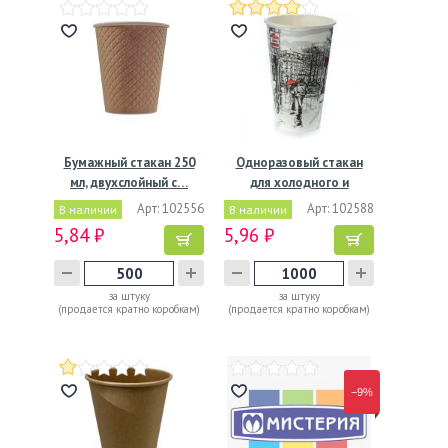
Бумажный стакан 250
Одноразовый стакан
мл, двухслойный с…
для холодного и
горячего,…
Арт: 102556
Арт: 102588
В наличии
В наличии
5,84 ₽
5,96 ₽
за штуку
за штуку
(продается кратно коробкам)
(продается кратно коробкам)
−9%