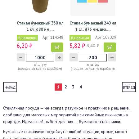
Стакан бумажный 330 мл
Стакан бумажный 240 мл
1 сл., d80 мм,…
1 сл., d76 мм, диз.…
Арт: 114348
Арт: 108029
В наличии
В наличии
6,20 ₽
5,82 ₽
6,40 ₽
за штуку
за штуку
(продается кратно коробкам)
(продается кратно коробкам)
1
2
3
4
НАЗАД
ВПЕРЕД
Стеклянная посуда — не всегда разумное и практичное решение,
особенно для массовых мероприятий или семейных пикников на
природе. Идеальный выбор для них — бумажные стаканчики.
Бумажные стаканчики подойдут в любой ситуации, кроме, может
быть, официального банкета. Они более экологичны, чем