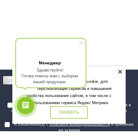
Менеджер
Здравствуйте!
Готова помочь вам с выбором
Подпишитесь! Новинки, скидки, предложения!
нашей продукции.
Мы используем файлы cookie, для
персонализации сервисов и повышения
Подписаться
удобства пользования сайтом, в том числе с
использованием сервиса Яндекс.Метрика.
Я даю согласие на обработку моих персональных данных в
соответствии с
политикой обработки персональных данных
и
ПРИНЯТЬ
подтверждаю, что ознакомлен(а) с ними
Я ознакомлен(а) с
политикой конфиденциальности
и принимаю
ее условия