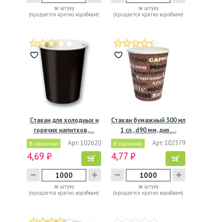
за штуку
за штуку
(продается кратно коробкам)
(продается кратно коробкам)
Стакан для холодных и
Стакан бумажный 300 мл
горячих напитков,…
1 сл., d90 мм, диз.…
Арт: 102620
Арт: 102579
В наличии
В наличии
4,69 ₽
4,77 ₽
за штуку
за штуку
(продается кратно коробкам)
(продается кратно коробкам)