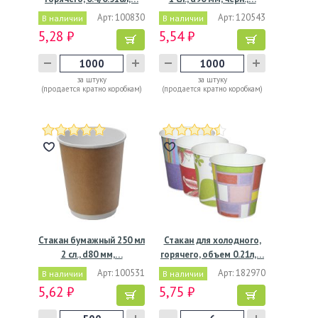
Арт: 100830
Арт: 120543
В наличии
В наличии
5,28 ₽
5,54 ₽
за штуку
за штуку
(продается кратно коробкам)
(продается кратно коробкам)
Стакан бумажный 250 мл
Стакан для холодного,
2 сл., d80 мм,…
горячего, объем 0.21л,…
Арт: 100531
Арт: 182970
В наличии
В наличии
5,62 ₽
5,75 ₽