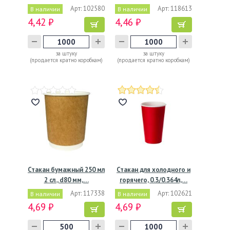
Арт: 102580
Арт: 118613
В наличии
В наличии
4,42 ₽
4,46 ₽
за штуку
за штуку
(продается кратно коробкам)
(продается кратно коробкам)
Стакан бумажный 250 мл
Стакан для холодного и
2 сл., d80 мм,…
горячего, 0.3/0.364л,…
Арт: 117338
Арт: 102621
В наличии
В наличии
4,69 ₽
4,69 ₽