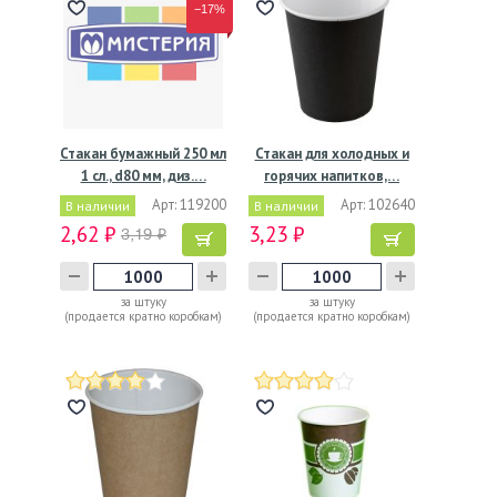
−17%
Стакан бумажный 250 мл
Стакан для холодных и
1 сл., d80 мм, диз.…
горячих напитков,…
Арт: 119200
Арт: 102640
В наличии
В наличии
2,62 ₽
3,23 ₽
3,19 ₽
за штуку
за штуку
(продается кратно коробкам)
(продается кратно коробкам)