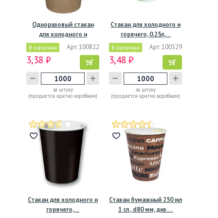
Одноразовый стакан
Стакан для холодного и
для холодного и
горячего, 0.25л,…
горячего,…
Арт: 100822
Арт: 100529
В наличии
В наличии
3,38 ₽
3,48 ₽
за штуку
за штуку
(продается кратно коробкам)
(продается кратно коробкам)
Стакан для холодного и
Стакан бумажный 250 мл
горячего,…
1 сл., d80 мм, диз.…