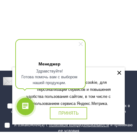
Менеджер
Здравствуйте!
Готова помочь вам с выбором
Подпишитесь! Новинки, скидки, предложения!
нашей продукции.
Мы используем файлы cookie, для
персонализации сервисов и повышения
Подписаться
удобства пользования сайтом, в том числе с
использованием сервиса Яндекс.Метрика.
Я даю согласие на обработку моих персональных данных в
соответствии с
политикой обработки персональных данных
и
ПРИНЯТЬ
подтверждаю, что ознакомлен(а) с ними
Я ознакомлен(а) с
политикой конфиденциальности
и принимаю
ее условия