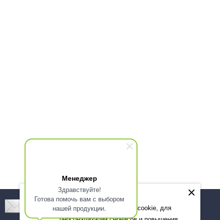
Менеджер
Здравствуйте!
Готова помочь вам с выбором
Подпишитесь! Новинки, скидки, предложения!
нашей продукции.
Мы используем файлы cookie, для
персонализации сервисов и повышения