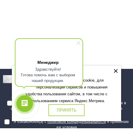
Менеджер
Здравствуйте!
Готова помочь вам с выбором
Подпишитесь! Новинки, скидки, предложения!
нашей продукции.
Мы используем файлы cookie, для
персонализации сервисов и повышения
Подписаться
удобства пользования сайтом, в том числе с
использованием сервиса Яндекс.Метрика.
Я даю согласие на обработку моих персональных данных в
соответствии с
политикой обработки персональных данных
и
ПРИНЯТЬ
подтверждаю, что ознакомлен(а) с ними
Я ознакомлен(а) с
политикой конфиденциальности
и принимаю
ее условия